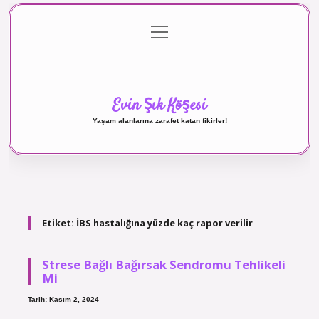
menüyü
Anasayfa
Gizlilik Politikası
Yasal Uyarı
aç
Hakkımızda
Evin Şık Köşesi
Yaşam alanlarına zarafet katan fikirler!
Etiket:
İBS hastalığına yüzde kaç rapor verilir
Strese Bağlı Bağırsak Sendromu Tehlikeli
Mi
Tarih: Kasım 2, 2024