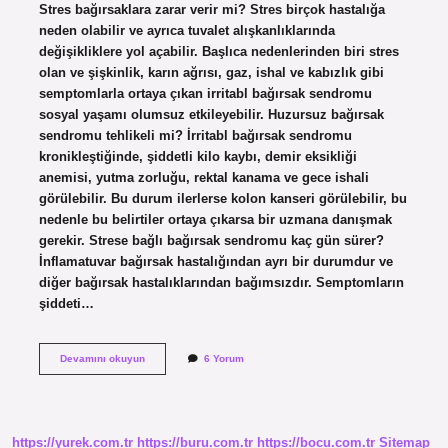
Stres bağırsaklara zarar verir mi? Stres birçok hastalığa
neden olabilir ve ayrıca tuvalet alışkanlıklarında
değişikliklere yol açabilir. Başlıca nedenlerinden biri stres
olan ve şişkinlik, karın ağrısı, gaz, ishal ve kabızlık gibi
semptomlarla ortaya çıkan irritabl bağırsak sendromu
sosyal yaşamı olumsuz etkileyebilir. Huzursuz bağırsak
sendromu tehlikeli mi? İrritabl bağırsak sendromu
kronikleştiğinde, şiddetli kilo kaybı, demir eksikliği
anemisi, yutma zorluğu, rektal kanama ve gece ishali
görülebilir. Bu durum ilerlerse kolon kanseri görülebilir, bu
nedenle bu belirtiler ortaya çıkarsa bir uzmana danışmak
gerekir. Strese bağlı bağırsak sendromu kaç gün sürer?
İnflamatuvar bağırsak hastalığından ayrı bir durumdur ve
diğer bağırsak hastalıklarından bağımsızdır. Semptomların
şiddeti…
Strese
Devamını okuyun
6 Yorum
Bağlı
Bağırsak
Sendromu
Tehlikeli
Mi
https://yurek.com.tr
https://buru.com.tr
https://bocu.com.tr
Sitemap