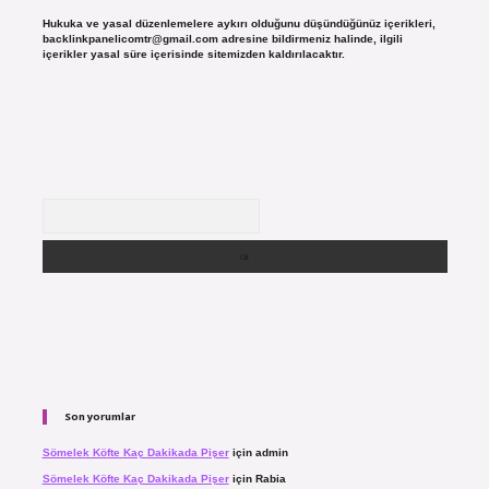
Hukuka ve yasal düzenlemelere aykırı olduğunu düşündüğünüz içerikleri,
backlinkpanelicomtr@gmail.com
adresine bildirmeniz halinde, ilgili
içerikler yasal süre içerisinde sitemizden kaldırılacaktır.
Arama
Son yorumlar
Sömelek Köfte Kaç Dakikada Pişer
için
admin
Sömelek Köfte Kaç Dakikada Pişer
için
Rabia