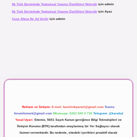
Ilk Türk Devletinde Toplumsal Yapının Özellikleri Nelerdir
için
admin
Ilk Türk Devletinde Toplumsal Yapının Özellikleri Nelerdir
için
Ayaz
Çene Altına Ne Ad Verilir
için
admin
t canlı maç izle
Reklam ve İletişim:
E-mail:
backlinkpaneli@gmail.com
Teams:
forumhizmeti@gmail.com
Whatsapp: 0262 606 0 726
Telegram: @karabul
Yasal Uyarı:
Sitemiz, 5651 Sayılı Kanun gereğince Bilgi Teknolojileri ve
İletişim Kurumu (BTK) tarafından onaylanmış bir Yer Sağlayıcı olarak
hizmet vermektedir. Bu nedenle, sitedeki içerikleri proaktif olarak