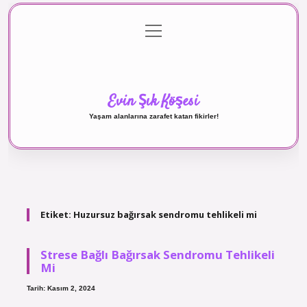
menüyü
Anasayfa
Gizlilik Politikası
Yasal Uyarı
aç
Hakkımızda
Evin Şık Köşesi
Yaşam alanlarına zarafet katan fikirler!
Etiket:
Huzursuz bağırsak sendromu tehlikeli mi
Strese Bağlı Bağırsak Sendromu Tehlikeli
Mi
Tarih: Kasım 2, 2024