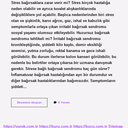
Stres bağırsaklara zarar verir mi? Stres birçok hastalığa
neden olabilir ve ayrıca tuvalet alışkanlıklarında
değişikliklere yol açabilir. Başlıca nedenlerinden biri stres
olan ve şişkinlik, karın ağrısı, gaz, ishal ve kabızlık gibi
semptomlarla ortaya çıkan irritabl bağırsak sendromu
sosyal yaşamı olumsuz etkileyebilir. Huzursuz bağırsak
sendromu tehlikeli mi? İrritabl bağırsak sendromu
kronikleştiğinde, şiddetli kilo kaybı, demir eksikliği
anemisi, yutma zorluğu, rektal kanama ve gece ishali
görülebilir. Bu durum ilerlerse kolon kanseri görülebilir, bu
nedenle bu belirtiler ortaya çıkarsa bir uzmana danışmak
gerekir. Strese bağlı bağırsak sendromu kaç gün sürer?
İnflamatuvar bağırsak hastalığından ayrı bir durumdur ve
diğer bağırsak hastalıklarından bağımsızdır. Semptomların
şiddeti…
Strese
Devamını okuyun
6 Yorum
Bağlı
Bağırsak
Sendromu
Tehlikeli
Mi
https://yurek.com.tr
https://buru.com.tr
https://bocu.com.tr
Sitemap