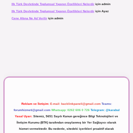
Ilk Türk Devletinde Toplumsal Yapının Özellikleri Nelerdir
için
admin
Ilk Türk Devletinde Toplumsal Yapının Özellikleri Nelerdir
için
Ayaz
Çene Altına Ne Ad Verilir
için
admin
aç izle
Reklam ve İletişim:
E-mail:
backlinkpaneli@gmail.com
Teams:
forumhizmeti@gmail.com
Whatsapp: 0262 606 0 726
Telegram: @karabul
Yasal Uyarı:
Sitemiz, 5651 Sayılı Kanun gereğince Bilgi Teknolojileri ve
İletişim Kurumu (BTK) tarafından onaylanmış bir Yer Sağlayıcı olarak
hizmet vermektedir. Bu nedenle, sitedeki içerikleri proaktif olarak