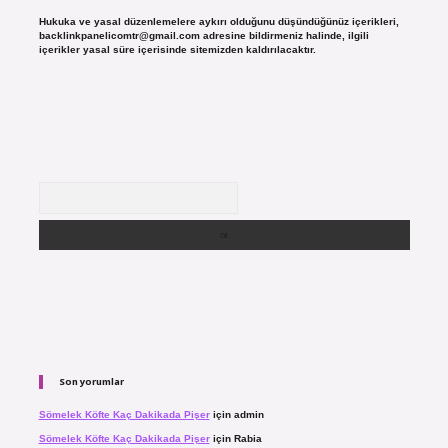
Hukuka ve yasal düzenlemelere aykırı olduğunu düşündüğünüz içerikleri,
backlinkpanelicomtr@gmail.com
adresine bildirmeniz halinde, ilgili
içerikler yasal süre içerisinde sitemizden kaldırılacaktır.
Arama
Son yorumlar
Sömelek Köfte Kaç Dakikada Pişer
için
admin
Sömelek Köfte Kaç Dakikada Pişer
için
Rabia