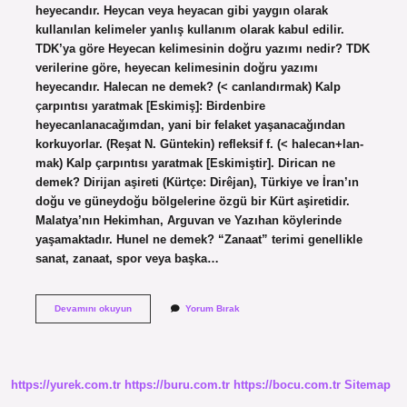
heyecandır. Heycan veya heyacan gibi yaygın olarak
kullanılan kelimeler yanlış kullanım olarak kabul edilir.
TDK’ya göre Heyecan kelimesinin doğru yazımı nedir? TDK
verilerine göre, heyecan kelimesinin doğru yazımı
heyecandır. Halecan ne demek? (< canlandırmak) Kalp
çarpıntısı yaratmak [Eskimiş]: Birdenbire
heyecanlanacağımdan, yani bir felaket yaşanacağından
korkuyorlar. (Reşat N. Güntekin) refleksif f. (< halecan+lan-
mak) Kalp çarpıntısı yaratmak [Eskimiştir]. Dirican ne
demek? Dirijan aşireti (Kürtçe: Dirêjan), Türkiye ve İran’ın
doğu ve güneydoğu bölgelerine özgü bir Kürt aşiretidir.
Malatya’nın Hekimhan, Arguvan ve Yazıhan köylerinde
yaşamaktadır. Hunel ne demek? “Zanaat” terimi genellikle
sanat, zanaat, spor veya başka…
Helecan
Devamını okuyun
Yorum Bırak
Ne
Demek
https://yurek.com.tr
https://buru.com.tr
https://bocu.com.tr
Sitemap