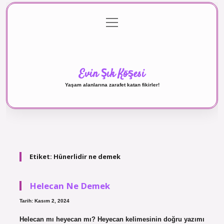
menüyü
Anasayfa
Gizlilik Politikası
Yasal Uyarı
aç
Hakkımızda
Evin Şık Köşesi
Yaşam alanlarına zarafet katan fikirler!
Etiket:
Hünerlidir ne demek
Helecan Ne Demek
Tarih: Kasım 2, 2024
Helecan mı heyecan mı? Heyecan kelimesinin doğru yazımı