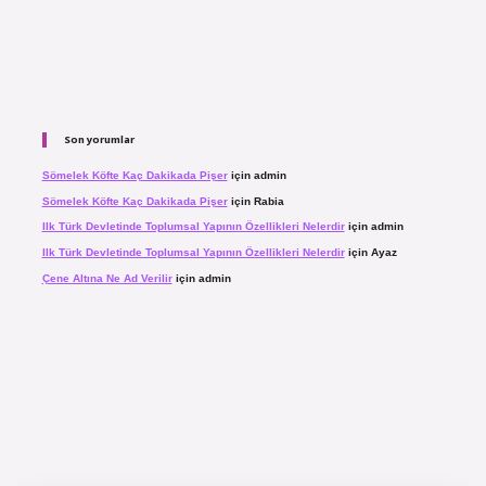
Son yorumlar
Sömelek Köfte Kaç Dakikada Pişer
için
admin
Sömelek Köfte Kaç Dakikada Pişer
için
Rabia
Ilk Türk Devletinde Toplumsal Yapının Özellikleri Nelerdir
için
admin
Ilk Türk Devletinde Toplumsal Yapının Özellikleri Nelerdir
için
Ayaz
Çene Altına Ne Ad Verilir
için
admin
 izle