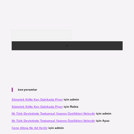
Arama
Son yorumlar
Sömelek Köfte Kaç Dakikada Pişer
için
admin
Sömelek Köfte Kaç Dakikada Pişer
için
Rabia
Ilk Türk Devletinde Toplumsal Yapının Özellikleri Nelerdir
için
admin
Ilk Türk Devletinde Toplumsal Yapının Özellikleri Nelerdir
için
Ayaz
Çene Altına Ne Ad Verilir
için
admin