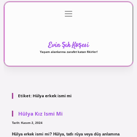
menüyü
Anasayfa
Gizlilik Politikası
Yasal Uyarı
aç
Hakkımızda
Evin Şık Köşesi
Yaşam alanlarına zarafet katan fikirler!
Etiket:
Hülya erkek ismi mi
Hülya Kız Ismi Mi
Tarih: Kasım 2, 2024
Hülya erkek ismi mi? Hülya, tatlı rüya veya düş anlamına