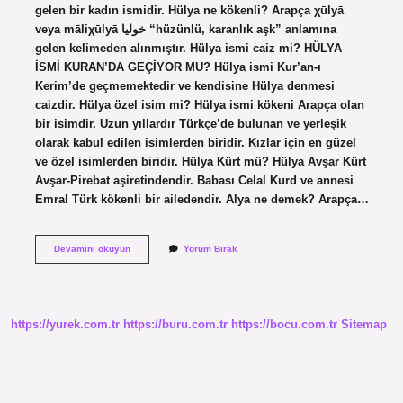
gelen bir kadın ismidir. Hülya ne kökenli? Arapça χūlyā
veya māliχūlyā خوليا “hüzünlü, karanlık aşk” anlamına
gelen kelimeden alınmıştır. Hülya ismi caiz mi? HÜLYA
İSMİ KURAN’DA GEÇİYOR MU? Hülya ismi Kur’an-ı
Kerim’de geçmemektedir ve kendisine Hülya denmesi
caizdir. Hülya özel isim mi? Hülya ismi kökeni Arapça olan
bir isimdir. Uzun yıllardır Türkçe’de bulunan ve yerleşik
olarak kabul edilen isimlerden biridir. Kızlar için en güzel
ve özel isimlerden biridir. Hülya Kürt mü? Hülya Avşar Kürt
Avşar-Pirebat aşiretindendir. Babası Celal Kurd ve annesi
Emral Türk kökenli bir ailedendir. Alya ne demek? Arapça…
Hülya
Devamını okuyun
Yorum Bırak
Kız
Ismi
Mi
https://yurek.com.tr
https://buru.com.tr
https://bocu.com.tr
Sitemap