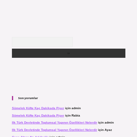
Arama
Son yorumlar
Sömelek Köfte Kaç Dakikada Pişer
için
admin
Sömelek Köfte Kaç Dakikada Pişer
için
Rabia
Ilk Türk Devletinde Toplumsal Yapının Özellikleri Nelerdir
için
admin
Ilk Türk Devletinde Toplumsal Yapının Özellikleri Nelerdir
için
Ayaz