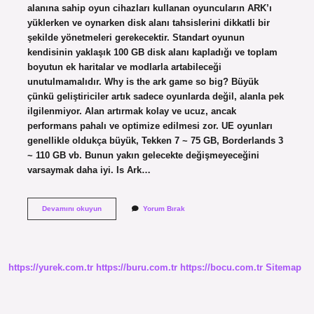
alanına sahip oyun cihazları kullanan oyuncuların ARK’ı
yüklerken ve oynarken disk alanı tahsislerini dikkatli bir
şekilde yönetmeleri gerekecektir. Standart oyunun
kendisinin yaklaşık 100 GB disk alanı kapladığı ve toplam
boyutun ek haritalar ve modlarla artabileceği
unutulmamalıdır. Why is the ark game so big? Büyük
çünkü geliştiriciler artık sadece oyunlarda değil, alanla pek
ilgilenmiyor. Alan artırmak kolay ve ucuz, ancak
performans pahalı ve optimize edilmesi zor. UE oyunları
genellikle oldukça büyük, Tekken 7 ~ 75 GB, Borderlands 3
~ 110 GB vb. Bunun yakın gelecekte değişmeyeceğini
varsaymak daha iyi. Is Ark…
Is
Devamını okuyun
Yorum Bırak
Ark
A
Big
Game
https://yurek.com.tr
https://buru.com.tr
https://bocu.com.tr
Sitemap