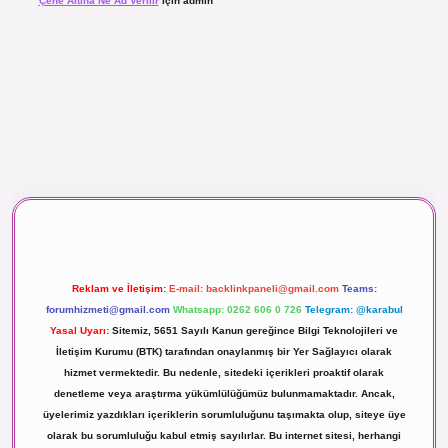
Çene Altına Ne Ad Verilir
için
admin
aç izle
Reklam ve İletişim:
E-mail:
backlinkpaneli@gmail.com
Teams:
forumhizmeti@gmail.com
Whatsapp: 0262 606 0 726
Telegram: @karabul
Yasal Uyarı:
Sitemiz, 5651 Sayılı Kanun gereğince Bilgi Teknolojileri ve
İletişim Kurumu (BTK) tarafından onaylanmış bir Yer Sağlayıcı olarak
hizmet vermektedir. Bu nedenle, sitedeki içerikleri proaktif olarak
denetleme veya araştırma yükümlülüğümüz bulunmamaktadır. Ancak,
üyelerimiz yazdıkları içeriklerin sorumluluğunu taşımakta olup, siteye üye
olarak bu sorumluluğu kabul etmiş sayılırlar. Bu internet sitesi, herhangi