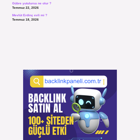
Gübre yutulursa ne olur ?
Temmuz 22, 2026
Mevlüt Erdinç evli mi ?
Temmuz 18, 2026