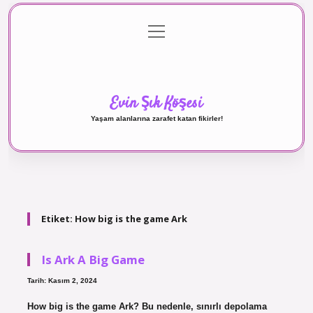
menüyü
Anasayfa
Gizlilik Politikası
Yasal Uyarı
aç
Hakkımızda
Evin Şık Köşesi
Yaşam alanlarına zarafet katan fikirler!
Etiket:
How big is the game Ark
Is Ark A Big Game
Tarih: Kasım 2, 2024
How big is the game Ark? Bu nedenle, sınırlı depolama