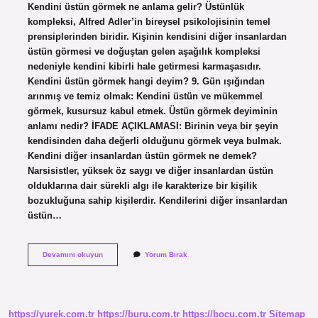
Kendini üstün görmek ne anlama gelir? Üstünlük
kompleksi, Alfred Adler’in bireysel psikolojisinin temel
prensiplerinden biridir. Kişinin kendisini diğer insanlardan
üstün görmesi ve doğuştan gelen aşağılık kompleksi
nedeniyle kendini kibirli hale getirmesi karmaşasıdır.
Kendini üstün görmek hangi deyim? 9. Gün ışığından
arınmış ve temiz olmak: Kendini üstün ve mükemmel
görmek, kusursuz kabul etmek. Üstün görmek deyiminin
anlamı nedir? İFADE AÇIKLAMASI: Birinin veya bir şeyin
kendisinden daha değerli olduğunu görmek veya bulmak.
Kendini diğer insanlardan üstün görmek ne demek?
Narsisistler, yüksek öz saygı ve diğer insanlardan üstün
olduklarına dair sürekli algı ile karakterize bir kişilik
bozukluğuna sahip kişilerdir. Kendilerini diğer insanlardan
üstün…
Kendini
Devamını okuyun
Yorum Bırak
Üstün
Görmek
Deyiminin
Anlamı
Nedir
https://yurek.com.tr
https://buru.com.tr
https://bocu.com.tr
Sitemap