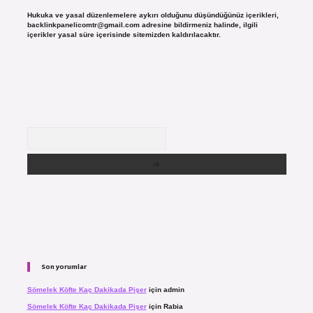
Hukuka ve yasal düzenlemelere aykırı olduğunu düşündüğünüz içerikleri,
backlinkpanelicomtr@gmail.com
adresine bildirmeniz halinde, ilgili
içerikler yasal süre içerisinde sitemizden kaldırılacaktır.
Arama
Son yorumlar
Sömelek Köfte Kaç Dakikada Pişer
için
admin
Sömelek Köfte Kaç Dakikada Pişer
için
Rabia