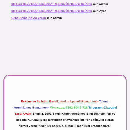
Ilk Türk Devletinde Toplumsal Yapının Özellikleri Nelerdir
için
admin
Ilk Türk Devletinde Toplumsal Yapının Özellikleri Nelerdir
için
Ayaz
Çene Altına Ne Ad Verilir
için
admin
maç izle
Reklam ve İletişim:
E-mail:
backlinkpaneli@gmail.com
Teams:
forumhizmeti@gmail.com
Whatsapp: 0262 606 0 726
Telegram: @karabul
Yasal Uyarı:
Sitemiz, 5651 Sayılı Kanun gereğince Bilgi Teknolojileri ve
İletişim Kurumu (BTK) tarafından onaylanmış bir Yer Sağlayıcı olarak
hizmet vermektedir. Bu nedenle, sitedeki içerikleri proaktif olarak