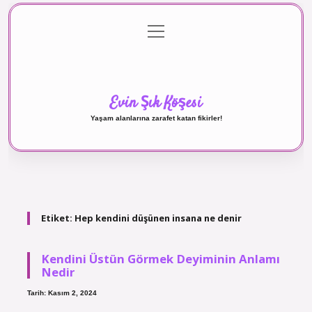
menüyü
Anasayfa
Gizlilik Politikası
Yasal Uyarı
aç
Hakkımızda
Evin Şık Köşesi
Yaşam alanlarına zarafet katan fikirler!
Etiket:
Hep kendini düşünen insana ne denir
Kendini Üstün Görmek Deyiminin Anlamı
Nedir
Tarih: Kasım 2, 2024