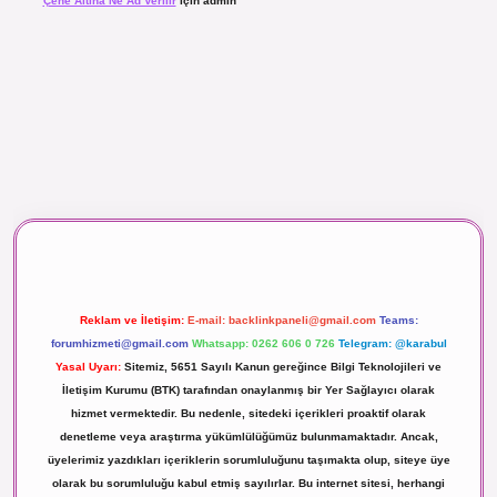
Çene Altına Ne Ad Verilir
için
admin
aç izle
Reklam ve İletişim:
E-mail:
backlinkpaneli@gmail.com
Teams:
forumhizmeti@gmail.com
Whatsapp: 0262 606 0 726
Telegram: @karabul
Yasal Uyarı:
Sitemiz, 5651 Sayılı Kanun gereğince Bilgi Teknolojileri ve
İletişim Kurumu (BTK) tarafından onaylanmış bir Yer Sağlayıcı olarak
hizmet vermektedir. Bu nedenle, sitedeki içerikleri proaktif olarak
denetleme veya araştırma yükümlülüğümüz bulunmamaktadır. Ancak,
üyelerimiz yazdıkları içeriklerin sorumluluğunu taşımakta olup, siteye üye
olarak bu sorumluluğu kabul etmiş sayılırlar. Bu internet sitesi, herhangi