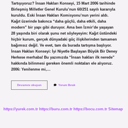
Tartışıyoruz? İnsan Hakları Konseyi, 15 Mart 2006 tarihinde
Birleşmiş Milletler Genel Kurulu’nun 60/251 sayılı kararıyla
kuruldu. Eski İnsan Hakları Komisyonu’nun yerini aldı.
Kağıt üzerinde bakınca “daha güçlü, daha etkili, daha
modern” bir yapı gibi duruyor. Ama ben İzmir’de yaşayan
28 yaşında biri olarak şunu net söyleyeyim: Kağıt üstündeki
hiçbir kurum, gerçek dünyadaki güç ilişkilerinden tamamen
bağımsız değil. Ve evet, tam da burada tartışma başlıyor.
İnsan Hakları Konseyi: İyi Niyetle Başlayan Büyük Bir Deney
Herkese merhaba! Bu yazımızda “İnsan hakları ilk nerede”
hakkında bilinmesi gereken önemli noktaları ele alıyoruz.
2006: Yenilenme mi,…
İnsan
Devamını okuyun
Yorum Bırak
hakları
ilk
nerede
?
https://yurek.com.tr
https://buru.com.tr
https://bocu.com.tr
Sitemap