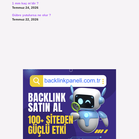
1 mm kaç m’dir ?
Temmuz 24, 2026
Gübre yutulursa ne olur ?
Temmuz 22, 2026