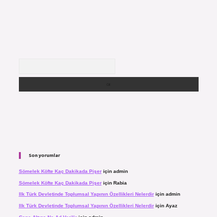
Arama
Son yorumlar
Sömelek Köfte Kaç Dakikada Pişer
için
admin
Sömelek Köfte Kaç Dakikada Pişer
için
Rabia
Ilk Türk Devletinde Toplumsal Yapının Özellikleri Nelerdir
için
admin
Ilk Türk Devletinde Toplumsal Yapının Özellikleri Nelerdir
için
Ayaz