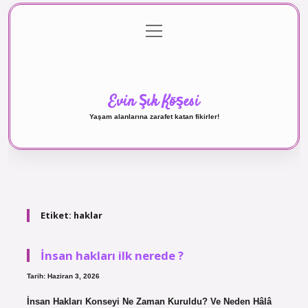
menüyü
Anasayfa
Gizlilik Politikası
Yasal Uyarı
aç
Hakkımızda
Evin Şık Köşesi
Yaşam alanlarına zarafet katan fikirler!
Etiket:
haklar
İnsan hakları ilk nerede ?
Tarih: Haziran 3, 2026
İnsan Hakları Konseyi Ne Zaman Kuruldu? Ve Neden Hâlâ