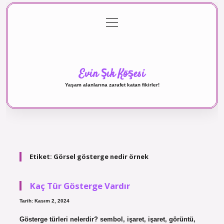
menüyü
Anasayfa
Gizlilik Politikası
Yasal Uyarı
aç
Hakkımızda
Evin Şık Köşesi
Yaşam alanlarına zarafet katan fikirler!
Etiket:
Görsel gösterge nedir örnek
Kaç Tür Gösterge Vardır
Tarih: Kasım 2, 2024
Gösterge türleri nelerdir? sembol, işaret, işaret, görüntü,