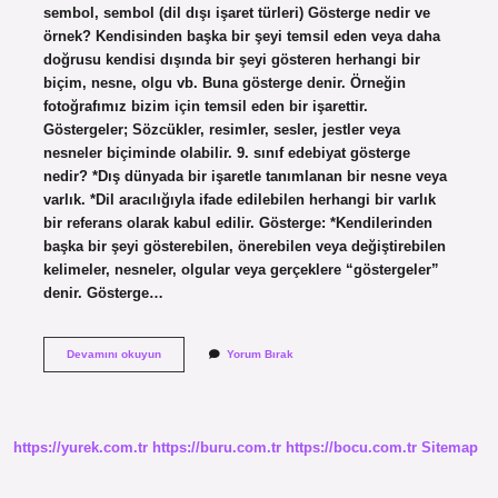
sembol, sembol (dil dışı işaret türleri) Gösterge nedir ve
örnek? Kendisinden başka bir şeyi temsil eden veya daha
doğrusu kendisi dışında bir şeyi gösteren herhangi bir
biçim, nesne, olgu vb. Buna gösterge denir. Örneğin
fotoğrafımız bizim için temsil eden bir işarettir.
Göstergeler; Sözcükler, resimler, sesler, jestler veya
nesneler biçiminde olabilir. 9. sınıf edebiyat gösterge
nedir? *Dış dünyada bir işaretle tanımlanan bir nesne veya
varlık. *Dil aracılığıyla ifade edilebilen herhangi bir varlık
bir referans olarak kabul edilir. Gösterge: *Kendilerinden
başka bir şeyi gösterebilen, önerebilen veya değiştirebilen
kelimeler, nesneler, olgular veya gerçeklere “göstergeler”
denir. Gösterge…
Kaç
Devamını okuyun
Yorum Bırak
Tür
Gösterge
Vardır
https://yurek.com.tr
https://buru.com.tr
https://bocu.com.tr
Sitemap