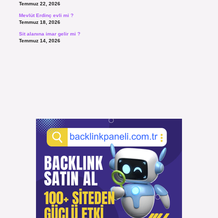
Temmuz 22, 2026
Mevlüt Erdinç evli mi ?
Temmuz 18, 2026
Sit alanına imar gelir mi ?
Temmuz 14, 2026