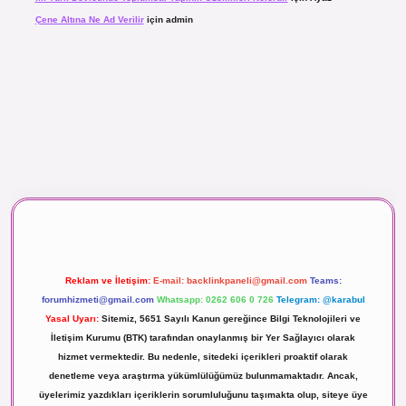
Çene Altına Ne Ad Verilir
için
admin
aç izle
Reklam ve İletişim:
E-mail:
backlinkpaneli@gmail.com
Teams:
forumhizmeti@gmail.com
Whatsapp: 0262 606 0 726
Telegram: @karabul
Yasal Uyarı:
Sitemiz, 5651 Sayılı Kanun gereğince Bilgi Teknolojileri ve
İletişim Kurumu (BTK) tarafından onaylanmış bir Yer Sağlayıcı olarak
hizmet vermektedir. Bu nedenle, sitedeki içerikleri proaktif olarak
denetleme veya araştırma yükümlülüğümüz bulunmamaktadır. Ancak,
üyelerimiz yazdıkları içeriklerin sorumluluğunu taşımakta olup, siteye üye