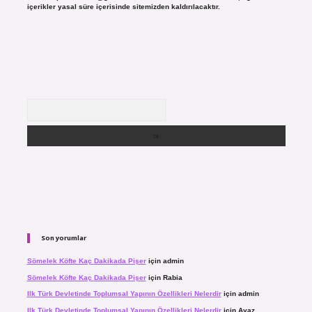
içerikler yasal süre içerisinde sitemizden kaldırılacaktır.
Arama
Son yorumlar
Sömelek Köfte Kaç Dakikada Pişer
için
admin
Sömelek Köfte Kaç Dakikada Pişer
için
Rabia
Ilk Türk Devletinde Toplumsal Yapının Özellikleri Nelerdir
için
admin
Ilk Türk Devletinde Toplumsal Yapının Özellikleri Nelerdir
için
Ayaz