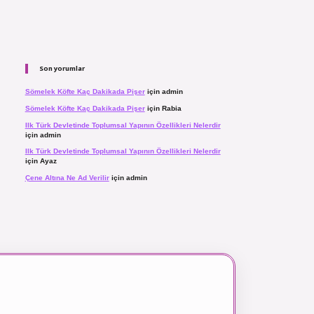
Son yorumlar
Sömelek Köfte Kaç Dakikada Pişer
için
admin
Sömelek Köfte Kaç Dakikada Pişer
için
Rabia
Ilk Türk Devletinde Toplumsal Yapının Özellikleri Nelerdir
için
admin
Ilk Türk Devletinde Toplumsal Yapının Özellikleri Nelerdir
için
Ayaz
Çene Altına Ne Ad Verilir
için
admin