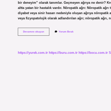
bir deneyim” olarak tanımlar. Geçmeyen ağrıya ne denir? Kro
altta yatan bir hastalık vardır. Nöropatik ağrı: Nöropatik ağr
diyabet veya sinir hasarı nedeniyle oluşan ağrıya nöropatik ağ
veya fizyopatolojik olarak adlandırılan ağrı; nöropatik ağrı,
Şiddetli
Devamını okuyun
Yorum Bırak
Ağrıya
Ne
Denir
https://yurek.com.tr
https://buru.com.tr
https://bocu.com.tr
S