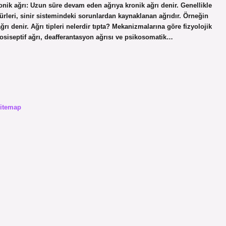
nik ağrı: Uzun süre devam eden ağrıya kronik ağrı denir. Genellikle
ı türleri, sinir sistemindeki sorunlardan kaynaklanan ağrıdır. Örneğin
rı denir. Ağrı tipleri nelerdir tıpta? Mekanizmalarına göre fizyolojik
 nosiseptif ağrı, deafferantasyon ağrısı ve psikosomatik…
itemap