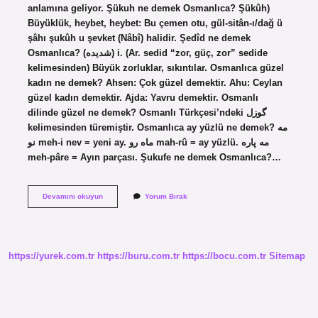
anlamına geliyor. Şükuh ne demek Osmanlıca? Şükûh)
Büyüklük, heybet, heybet: Bu çemen otu, gül-sitân-ı/dağ ü
şâhı şukûh u şevket (Nâbî) halidir. Şedîd ne demek
Osmanlıca? (ﺷﺪﻳﺪﻩ) i. (Ar. sedіd “zor, güç, zor” sedіde
kelimesinden) Büyük zorluklar, sıkıntılar. Osmanlıca güzel
kadın ne demek? Ahsen: Çok güzel demektir. Ahu: Ceylan
güzel kadın demektir. Ajda: Yavru demektir. Osmanlı
dilinde güzel ne demek? Osmanlı Türkçesi’ndeki گوزل
kelimesinden türemiştir. Osmanlıca ay yüzlü ne demek? مه
نو meh-i nev = yeni ay. ماه رو mah-rû = ay yüzlü. مه پاره
meh-pâre = Ayın parçası. Şukufe ne demek Osmanlıca?…
Osmanlıca
Devamını okuyun
Yorum Bırak
Şaşkın
Ne
Demek
https://yurek.com.tr
https://buru.com.tr
https://bocu.com.tr
Sitemap