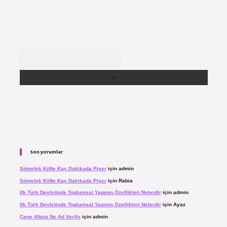
Arama
Son yorumlar
Sömelek Köfte Kaç Dakikada Pişer
için
admin
Sömelek Köfte Kaç Dakikada Pişer
için
Rabia
Ilk Türk Devletinde Toplumsal Yapının Özellikleri Nelerdir
için
admin
Ilk Türk Devletinde Toplumsal Yapının Özellikleri Nelerdir
için
Ayaz
Çene Altına Ne Ad Verilir
için
admin