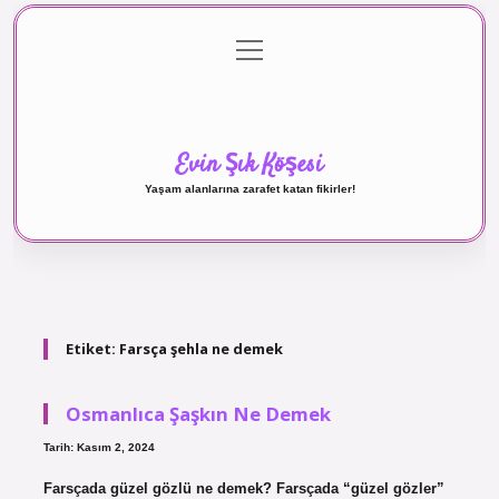
menüyü
Anasayfa
Gizlilik Politikası
Yasal Uyarı
aç
Hakkımızda
Evin Şık Köşesi
Yaşam alanlarına zarafet katan fikirler!
Etiket:
Farsça şehla ne demek
Osmanlıca Şaşkın Ne Demek
Tarih: Kasım 2, 2024
Farsçada güzel gözlü ne demek? Farsçada “güzel gözler”