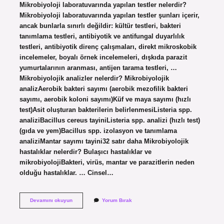
Mikrobiyoloji laboratuvarında yapılan testler nelerdir?
Mikrobiyoloji laboratuvarında yapılan testler şunları içerir,
ancak bunlarla sınırlı değildir: kültür testleri, bakteri
tanımlama testleri, antibiyotik ve antifungal duyarlılık
testleri, antibiyotik direnç çalışmaları, direkt mikroskobik
incelemeler, boyalı örnek incelemeleri, dışkıda parazit
yumurtalarının aranması, antijen tarama testleri, …
Mikrobiyolojik analizler nelerdir? Mikrobiyolojik
analizAerobik bakteri sayımı (aerobik mezofilik bakteri
sayımı, aerobik koloni sayımı)Küf ve maya sayımı (hızlı
test)Asit oluşturan bakterilerin belirlenmesiListeria spp.
analiziBacillus cereus tayiniListeria spp. analizi (hızlı test)
(gıda ve yem)Bacillus spp. izolasyon ve tanımlama
analiziMantar sayımı tayini32 satır daha Mikrobiyolojik
hastalıklar nelerdir? Bulaşıcı hastalıklar ve
mikrobiyolojiBakteri, virüs, mantar ve parazitlerin neden
olduğu hastalıklar. … Cinsel…
Mikrobiyolojik
Devamını okuyun
Yorum Bırak
Testler
Nelerdir