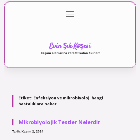
menüyü
Anasayfa
Gizlilik Politikası
Yasal Uyarı
aç
Hakkımızda
Evin Şık Köşesi
Yaşam alanlarına zarafet katan fikirler!
Etiket:
Enfeksiyon ve mikrobiyoloji hangi
hastalıklara bakar
Mikrobiyolojik Testler Nelerdir
Tarih: Kasım 2, 2024