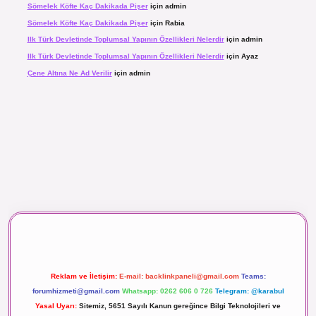
Sömelek Köfte Kaç Dakikada Pişer
için
admin
Sömelek Köfte Kaç Dakikada Pişer
için
Rabia
Ilk Türk Devletinde Toplumsal Yapının Özellikleri Nelerdir
için
admin
Ilk Türk Devletinde Toplumsal Yapının Özellikleri Nelerdir
için
Ayaz
Çene Altına Ne Ad Verilir
için
admin
aç izle
Reklam ve İletişim:
E-mail:
backlinkpaneli@gmail.com
Teams:
forumhizmeti@gmail.com
Whatsapp: 0262 606 0 726
Telegram: @karabul
Yasal Uyarı:
Sitemiz, 5651 Sayılı Kanun gereğince Bilgi Teknolojileri ve