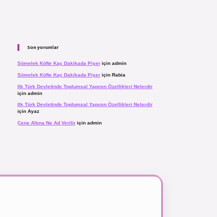
Son yorumlar
Sömelek Köfte Kaç Dakikada Pişer
için
admin
Sömelek Köfte Kaç Dakikada Pişer
için
Rabia
Ilk Türk Devletinde Toplumsal Yapının Özellikleri Nelerdir
için
admin
Ilk Türk Devletinde Toplumsal Yapının Özellikleri Nelerdir
için
Ayaz
Çene Altına Ne Ad Verilir
için
admin