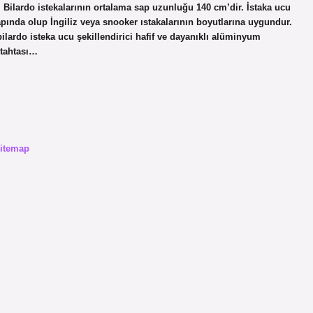
r. Bilardo istekalarının ortalama sap uzunluğu 140 cm’dir. İstaka ucu
ında olup İngiliz veya snooker ıstakalarının boyutlarına uygundur.
lardo isteka ucu şekillendirici hafif ve dayanıklı alüminyum
 tahtası…
itemap