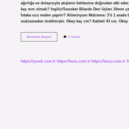
ağırlığa ve dolayısıyla atışların kalitesine doğrudan etki ede
kaç mm olmalı? İngiliz/Snooker Bilardo Deri Uçları 10mm çap
İstaka ucu neden yapılır? Alüminyum Malzeme: 3’ü 1 arada bi
malzemeden üretilmiştir. Okey kaç cm? Kaliteli 43 cm. Okey
Istaka
Devamını okuyun
2 Yorum
Boyu
Kaç
Cm
https://yurek.com.tr
https://buru.com.tr
https://bocu.com.tr
S