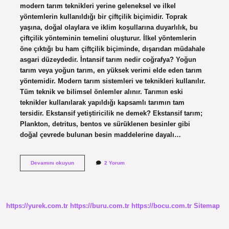
modern tarım teknikleri yerine geleneksel ve ilkel
yöntemlerin kullanıldığı bir çiftçilik biçimidir. Toprak
yaşına, doğal olaylara ve iklim koşullarına duyarlılık, bu
çiftçilik yönteminin temelini oluşturur. İlkel yöntemlerin
öne çıktığı bu ham çiftçilik biçiminde, dışarıdan müdahale
asgari düzeydedir. İntansif tarım nedir coğrafya? Yoğun
tarım veya yoğun tarım, en yüksek verimi elde eden tarım
yöntemidir. Modern tarım sistemleri ve teknikleri kullanılır.
Tüm teknik ve bilimsel önlemler alınır. Tarımın eski
teknikler kullanılarak yapıldığı kapsamlı tarımın tam
tersidir. Ekstansif yetiştiricilik ne demek? Ekstansif tarım;
Plankton, detritus, bentos ve sürüklenen besinler gibi
doğal çevrede bulunan besin maddelerine dayalı…
Ekstansif
Devamını okuyun
2 Yorum
Tarım
Ne
Demek
Coğrafya
https://yurek.com.tr
https://buru.com.tr
https://bocu.com.tr
Sitemap