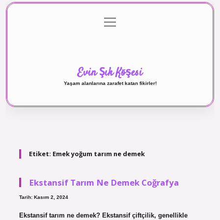
menüyü
Anasayfa
Gizlilik Politikası
Yasal Uyarı
aç
Hakkımızda
Evin Şık Köşesi
Yaşam alanlarına zarafet katan fikirler!
Etiket:
Emek yoğum tarım ne demek
Ekstansif Tarım Ne Demek Coğrafya
Tarih: Kasım 2, 2024
Ekstansif tarım ne demek? Ekstansif çiftçilik, genellikle