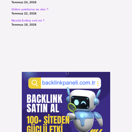
Temmuz 24, 2026
Gübre yutulursa ne olur ?
Temmuz 22, 2026
Mevlüt Erdinç evli mi ?
Temmuz 18, 2026