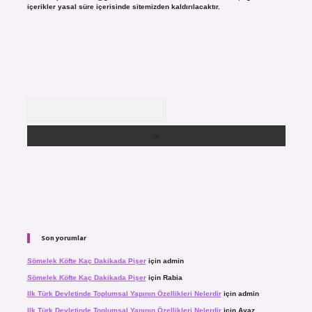
içerikler yasal süre içerisinde sitemizden kaldırılacaktır.
Arama
Son yorumlar
Sömelek Köfte Kaç Dakikada Pişer
için
admin
Sömelek Köfte Kaç Dakikada Pişer
için
Rabia
Ilk Türk Devletinde Toplumsal Yapının Özellikleri Nelerdir
için
admin
Ilk Türk Devletinde Toplumsal Yapının Özellikleri Nelerdir
için
Ayaz