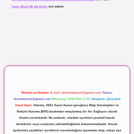
Çene Altına Ne Ad Verilir
için
admin
aç izle
Reklam ve İletişim:
E-mail:
backlinkpaneli@gmail.com
Teams:
forumhizmeti@gmail.com
Whatsapp: 0262 606 0 726
Telegram: @karabul
Yasal Uyarı:
Sitemiz, 5651 Sayılı Kanun gereğince Bilgi Teknolojileri ve
İletişim Kurumu (BTK) tarafından onaylanmış bir Yer Sağlayıcı olarak
hizmet vermektedir. Bu nedenle, sitedeki içerikleri proaktif olarak
denetleme veya araştırma yükümlülüğümüz bulunmamaktadır. Ancak,
üyelerimiz yazdıkları içeriklerin sorumluluğunu taşımakta olup, siteye üye