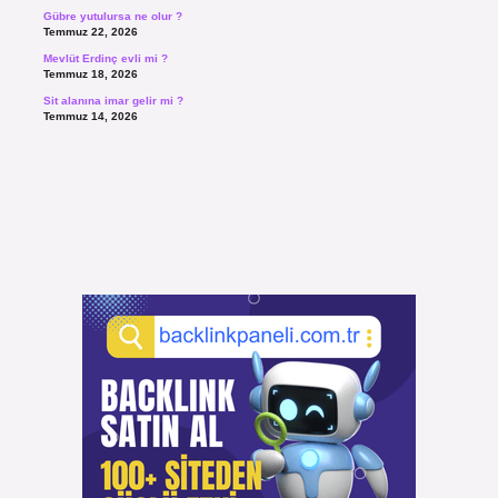
Gübre yutulursa ne olur ?
Temmuz 22, 2026
Mevlüt Erdinç evli mi ?
Temmuz 18, 2026
Sit alanına imar gelir mi ?
Temmuz 14, 2026