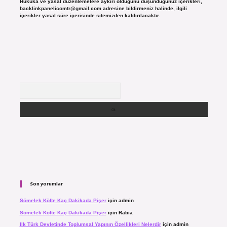
Hukuka ve yasal düzenlemelere aykırı olduğunu düşündüğünüz içerikleri,
backlinkpanelicomtr@gmail.com
adresine bildirmeniz halinde, ilgili
içerikler yasal süre içerisinde sitemizden kaldırılacaktır.
Arama
Son yorumlar
Sömelek Köfte Kaç Dakikada Pişer
için
admin
Sömelek Köfte Kaç Dakikada Pişer
için
Rabia
Ilk Türk Devletinde Toplumsal Yapının Özellikleri Nelerdir
için
admin