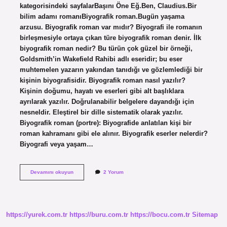
kategorisindeki sayfalarBaşını Öne Eğ.Ben, Claudius.Bir
bilim adamı romanıBiyografik roman.Bugün yaşama
arzusu. Biyografik roman var mıdır? Biyografi ile romanın
birleşmesiyle ortaya çıkan türe biyografik roman denir. İlk
biyografik roman nedir? Bu türün çok güzel bir örneği,
Goldsmith’in Wakefield Rahibi adlı eseridir; bu eser
muhtemelen yazarın yakından tanıdığı ve gözlemlediği bir
kişinin biyografisidir. Biyografik roman nasıl yazılır?
Kişinin doğumu, hayatı ve eserleri gibi alt başlıklara
ayrılarak yazılır. Doğrulanabilir belgelere dayandığı için
nesneldir. Eleştirel bir dille sistematik olarak yazılır.
Biyografik roman (portre): Biyografide anlatılan kişi bir
roman kahramanı gibi ele alınır. Biyografik eserler nelerdir?
Biyografi veya yaşam…
Bir
Devamını okuyun
2 Yorum
Dehanın
Romanı
Biyografik
Roman
Mı
https://yurek.com.tr
https://buru.com.tr
https://bocu.com.tr
Sitemap