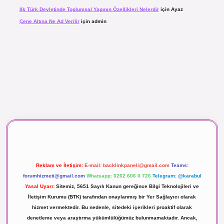
Ilk Türk Devletinde Toplumsal Yapının Özellikleri Nelerdir
için
Ayaz
Çene Altına Ne Ad Verilir
için
admin
aç izle
Reklam ve İletişim:
E-mail:
backlinkpaneli@gmail.com
Teams:
forumhizmeti@gmail.com
Whatsapp: 0262 606 0 726
Telegram: @karabul
Yasal Uyarı:
Sitemiz, 5651 Sayılı Kanun gereğince Bilgi Teknolojileri ve
İletişim Kurumu (BTK) tarafından onaylanmış bir Yer Sağlayıcı olarak
hizmet vermektedir. Bu nedenle, sitedeki içerikleri proaktif olarak
denetleme veya araştırma yükümlülüğümüz bulunmamaktadır. Ancak,