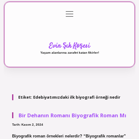
menüyü
Anasayfa
Gizlilik Politikası
Yasal Uyarı
aç
Hakkımızda
Evin Şık Köşesi
Yaşam alanlarına zarafet katan fikirler!
Etiket:
Edebiyatımızdaki ilk biyografi örneği nedir
Bir Dehanın Romanı Biyografik Roman Mı
Tarih: Kasım 2, 2024
Biyografik roman örnekleri nelerdir? “Biyografik romanlar”