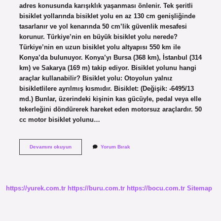
adres konusunda karışıklık yaşanması önlenir. Tek şeritli
bisiklet yollarında bisiklet yolu en az 130 cm genişliğinde
tasarlanır ve yol kenarında 50 cm’lik güvenlik mesafesi
korunur. Türkiye’nin en büyük bisiklet yolu nerede?
Türkiye’nin en uzun bisiklet yolu altyapısı 550 km ile
Konya’da bulunuyor. Konya’yı Bursa (368 km), İstanbul (314
km) ve Sakarya (169 m) takip ediyor. Bisiklet yolunu hangi
araçlar kullanabilir? Bisiklet yolu: Otoyolun yalnız
bisikletlilere ayrılmış kısmıdır. Bisiklet: (Değişik: -6495/13
md.) Bunlar, üzerindeki kişinin kas gücüyle, pedal veya elle
tekerleğini döndürerek hareket eden motorsuz araçlardır. 50
cc motor bisiklet yolunu…
Bisiklet
Devamını okuyun
Yorum Bırak
Yolu
Genişliği
Kaç
Olmalı
https://yurek.com.tr
https://buru.com.tr
https://bocu.com.tr
Sitemap