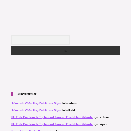
Arama
Son yorumlar
Sömelek Köfte Kaç Dakikada Pişer
için
admin
Sömelek Köfte Kaç Dakikada Pişer
için
Rabia
Ilk Türk Devletinde Toplumsal Yapının Özellikleri Nelerdir
için
admin
Ilk Türk Devletinde Toplumsal Yapının Özellikleri Nelerdir
için
Ayaz