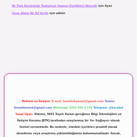
Ilk Türk Devletinde Toplumsal Yapının Özellikleri Nelerdir
için
Ayaz
Çene Altına Ne Ad Verilir
için
admin
aç izle
Reklam ve İletişim:
E-mail:
backlinkpaneli@gmail.com
Teams:
forumhizmeti@gmail.com
Whatsapp: 0262 606 0 726
Telegram: @karabul
Yasal Uyarı:
Sitemiz, 5651 Sayılı Kanun gereğince Bilgi Teknolojileri ve
İletişim Kurumu (BTK) tarafından onaylanmış bir Yer Sağlayıcı olarak
hizmet vermektedir. Bu nedenle, sitedeki içerikleri proaktif olarak
denetleme veya araştırma yükümlülüğümüz bulunmamaktadır. Ancak,