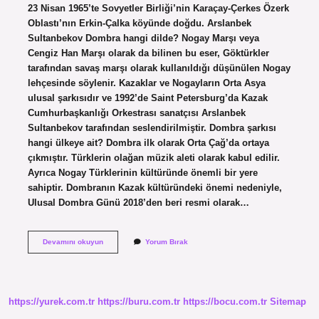
23 Nisan 1965’te Sovyetler Birliği’nin Karaçay-Çerkes Özerk
Oblastı’nın Erkin-Çalka köyünde doğdu. Arslanbek
Sultanbekov Dombra hangi dilde? Nogay Marşı veya
Cengiz Han Marşı olarak da bilinen bu eser, Göktürkler
tarafından savaş marşı olarak kullanıldığı düşünülen Nogay
lehçesinde söylenir. Kazaklar ve Nogayların Orta Asya
ulusal şarkısıdır ve 1992’de Saint Petersburg’da Kazak
Cumhurbaşkanlığı Orkestrası sanatçısı Arslanbek
Sultanbekov tarafından seslendirilmiştir. Dombra şarkısı
hangi ülkeye ait? Dombra ilk olarak Orta Çağ’da ortaya
çıkmıştır. Türklerin olağan müzik aleti olarak kabul edilir.
Ayrıca Nogay Türklerinin kültüründe önemli bir yere
sahiptir. Dombranın Kazak kültüründeki önemi nedeniyle,
Ulusal Dombra Günü 2018’den beri resmi olarak…
Arslanbek
Devamını okuyun
Yorum Bırak
Sultanbekov
Nerede
Yaşıyor
https://yurek.com.tr
https://buru.com.tr
https://bocu.com.tr
Sitemap