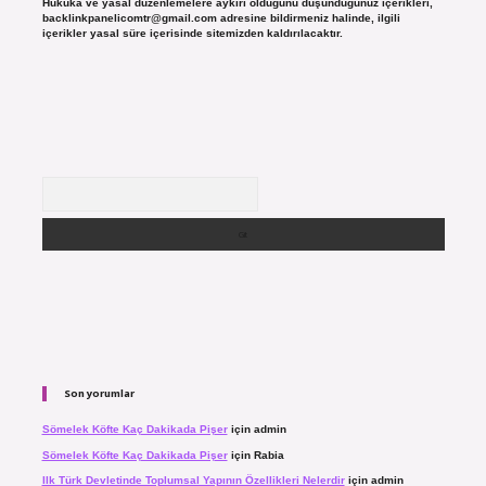
Hukuka ve yasal düzenlemelere aykırı olduğunu düşündüğünüz içerikleri,
backlinkpanelicomtr@gmail.com
adresine bildirmeniz halinde, ilgili
içerikler yasal süre içerisinde sitemizden kaldırılacaktır.
Arama
Son yorumlar
Sömelek Köfte Kaç Dakikada Pişer
için
admin
Sömelek Köfte Kaç Dakikada Pişer
için
Rabia
Ilk Türk Devletinde Toplumsal Yapının Özellikleri Nelerdir
için
admin