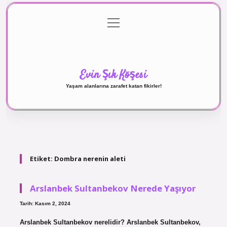
menüyü
Anasayfa
Gizlilik Politikası
Yasal Uyarı
aç
Hakkımızda
Evin Şık Köşesi
Yaşam alanlarına zarafet katan fikirler!
Etiket:
Dombra nerenin aleti
Arslanbek Sultanbekov Nerede Yaşıyor
Tarih: Kasım 2, 2024
Arslanbek Sultanbekov nerelidir? Arslanbek Sultanbekov,