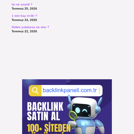
Isı ne çeşidi ?
Temmuz 25, 2026
1 mm kaç m’dir ?
Temmuz 24, 2026
Gübre yutulursa ne olur ?
Temmuz 22, 2026