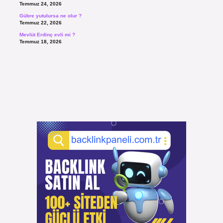
Temmuz 24, 2026
Gübre yutulursa ne olur ?
Temmuz 22, 2026
Mevlüt Erdinç evli mi ?
Temmuz 18, 2026