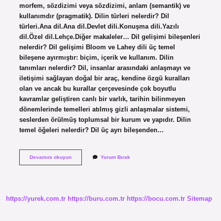
morfem, sözdizimi veya sözdizimi, anlam (semantik) ve
kullanımdır (pragmatik). Dilin türleri nelerdir? Dil
türleri.Ana dil.Ana dil.Devlet dili.Konuşma dili.Yazılı
dil.Özel dil.Lehçe.Diğer makaleler… Dil gelişimi bileşenleri
nelerdir? Dil gelişimi Bloom ve Lahey dili üç temel
bileşene ayırmıştır: biçim, içerik ve kullanım. Dilin
tanımları nelerdir? Dil, insanlar arasındaki anlaşmayı ve
iletişimi sağlayan doğal bir araç, kendine özgü kuralları
olan ve ancak bu kurallar çerçevesinde çok boyutlu
kavramlar geliştiren canlı bir varlık, tarihin bilinmeyen
dönemlerinde temelleri atılmış gizli anlaşmalar sistemi,
seslerden örülmüş toplumsal bir kurum ve yapıdır. Dilin
temel öğeleri nelerdir? Dil üç ayrı bileşenden…
Dilin
Devamını okuyun
Yorum Bırak
Boyutları
Nelerdir
https://yurek.com.tr
https://buru.com.tr
https://bocu.com.tr
Sitemap