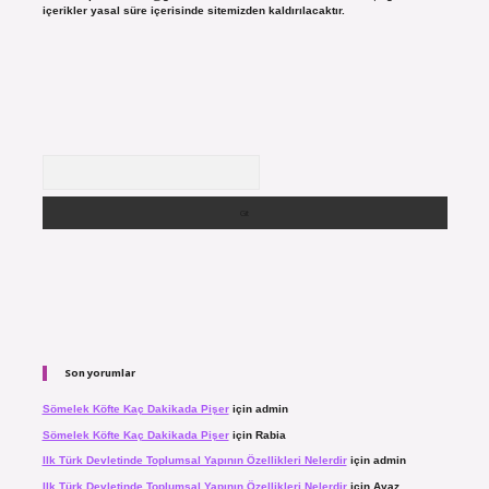
içerikler yasal süre içerisinde sitemizden kaldırılacaktır.
Arama
Son yorumlar
Sömelek Köfte Kaç Dakikada Pişer
için
admin
Sömelek Köfte Kaç Dakikada Pişer
için
Rabia
Ilk Türk Devletinde Toplumsal Yapının Özellikleri Nelerdir
için
admin
Ilk Türk Devletinde Toplumsal Yapının Özellikleri Nelerdir
için
Ayaz