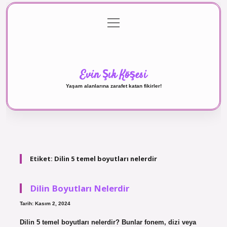
menüyü
Anasayfa
Gizlilik Politikası
Yasal Uyarı
aç
Hakkımızda
Evin Şık Köşesi
Yaşam alanlarına zarafet katan fikirler!
Etiket:
Dilin 5 temel boyutları nelerdir
Dilin Boyutları Nelerdir
Tarih: Kasım 2, 2024
Dilin 5 temel boyutları nelerdir? Bunlar fonem, dizi veya