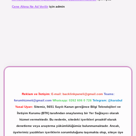
Çene Altına Ne Ad Verilir
için
admin
 maç izle
Reklam ve İletişim:
E-mail:
backlinkpaneli@gmail.com
Teams:
forumhizmeti@gmail.com
Whatsapp: 0262 606 0 726
Telegram: @karabul
Yasal Uyarı:
Sitemiz, 5651 Sayılı Kanun gereğince Bilgi Teknolojileri ve
İletişim Kurumu (BTK) tarafından onaylanmış bir Yer Sağlayıcı olarak
hizmet vermektedir. Bu nedenle, sitedeki içerikleri proaktif olarak
denetleme veya araştırma yükümlülüğümüz bulunmamaktadır. Ancak,
üyelerimiz yazdıkları içeriklerin sorumluluğunu taşımakta olup, siteye üye