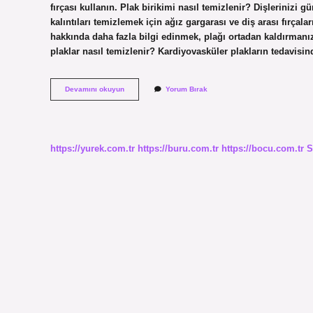
fırçası kullanın. Plak birikimi nasıl temizlenir? Dişlerinizi g
kalıntıları temizlemek için ağız gargarası ve diş arası fırçala
hakkında daha fazla bilgi edinmek, plağı ortadan kaldırmanı
plaklar nasıl temizlenir? Kardiyovasküler plakların tedavisi
Plak
Devamını okuyun
Yorum Bırak
Nasıl
Geçer
https://yurek.com.tr
https://buru.com.tr
https://bocu.com.tr
S