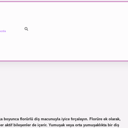
ızda
ika boyunca florürlü diş macunuyla iyice fırçalayın. Florüre ek olarak,
 aktif bileşenler de içerir. Yumuşak veya orta yumuşaklıkta bir diş