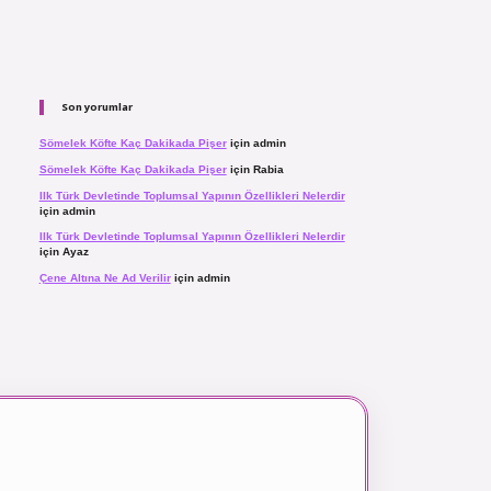
Son yorumlar
Sömelek Köfte Kaç Dakikada Pişer
için
admin
Sömelek Köfte Kaç Dakikada Pişer
için
Rabia
Ilk Türk Devletinde Toplumsal Yapının Özellikleri Nelerdir
için
admin
Ilk Türk Devletinde Toplumsal Yapının Özellikleri Nelerdir
için
Ayaz
Çene Altına Ne Ad Verilir
için
admin