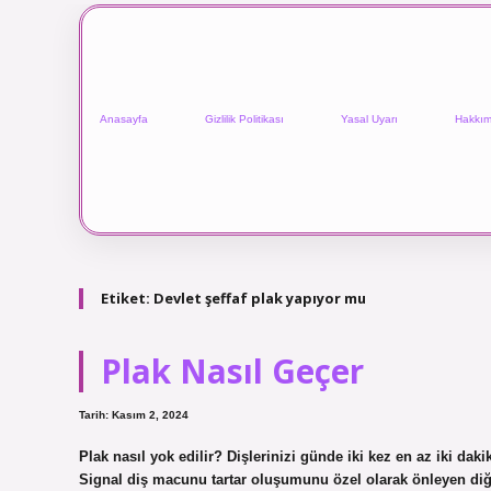
Anasayfa
Gizlilik Politikası
Yasal Uyarı
Hakkım
Etiket:
Devlet şeffaf plak yapıyor mu
Plak Nasıl Geçer
Tarih: Kasım 2, 2024
Plak nasıl yok edilir? Dişlerinizi günde iki kez en az iki dak
Signal diş macunu tartar oluşumunu özel olarak önleyen diğer