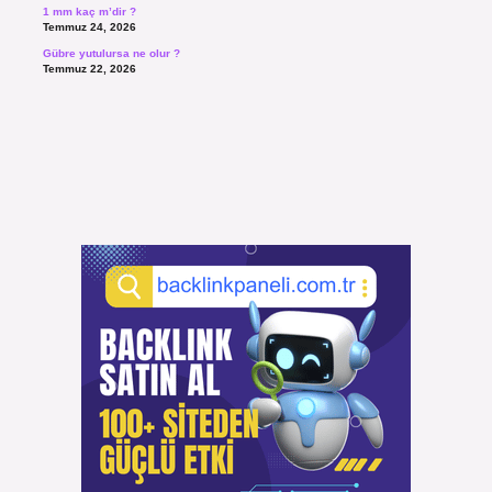
1 mm kaç m’dir ?
Temmuz 24, 2026
Gübre yutulursa ne olur ?
Temmuz 22, 2026