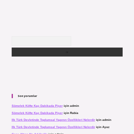
Arama
Son yorumlar
Sömelek Köfte Kaç Dakikada Pişer
için
admin
Sömelek Köfte Kaç Dakikada Pişer
için
Rabia
Ilk Türk Devletinde Toplumsal Yapının Özellikleri Nelerdir
için
admin
Ilk Türk Devletinde Toplumsal Yapının Özellikleri Nelerdir
için
Ayaz