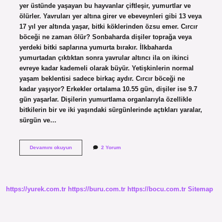
yer üstünde yaşayan bu hayvanlar çiftleşir, yumurtlar ve
ölürler. Yavruları yer altına girer ve ebeveynleri gibi 13 veya
17 yıl yer altında yaşar, bitki köklerinden özsu emer. Cırcır
böceği ne zaman ölür? Sonbaharda dişiler toprağa veya
yerdeki bitki saplarına yumurta bırakır. İlkbaharda
yumurtadan çıktıktan sonra yavrular altıncı ila on ikinci
evreye kadar kademeli olarak büyür. Yetişkinlerin normal
yaşam beklentisi sadece birkaç aydır. Cırcır böceği ne
kadar yaşıyor? Erkekler ortalama 10.55 gün, dişiler ise 9.7
gün yaşarlar. Dişilerin yumurtlama organlarıyla özellikle
bitkilerin bir ve iki yaşındaki sürgünlerinde açtıkları yaralar,
sürgün ve…
Cırcır
Devamını okuyun
2 Yorum
Böceği
Kaç
Yıl
Toprakta
Yaşar
https://yurek.com.tr
https://buru.com.tr
https://bocu.com.tr
Sitemap