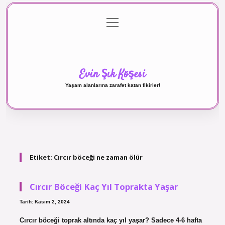
menüyü
Anasayfa
Gizlilik Politikası
Yasal Uyarı
aç
Hakkımızda
Evin Şık Köşesi
Yaşam alanlarına zarafet katan fikirler!
Etiket:
Cırcır böceği ne zaman ölür
Cırcır Böceği Kaç Yıl Toprakta Yaşar
Tarih: Kasım 2, 2024
Cırcır böceği toprak altında kaç yıl yaşar? Sadece 4-6 hafta