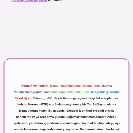
Çene Altına Ne Ad Verilir
için
admin
aç izle
Reklam ve İletişim:
E-mail:
backlinkpaneli@gmail.com
Teams:
forumhizmeti@gmail.com
Whatsapp: 0262 606 0 726
Telegram: @karabul
Yasal Uyarı:
Sitemiz, 5651 Sayılı Kanun gereğince Bilgi Teknolojileri ve
İletişim Kurumu (BTK) tarafından onaylanmış bir Yer Sağlayıcı olarak
hizmet vermektedir. Bu nedenle, sitedeki içerikleri proaktif olarak
denetleme veya araştırma yükümlülüğümüz bulunmamaktadır. Ancak,
üyelerimiz yazdıkları içeriklerin sorumluluğunu taşımakta olup, siteye üye
olarak bu sorumluluğu kabul etmiş sayılırlar. Bu internet sitesi, herhangi