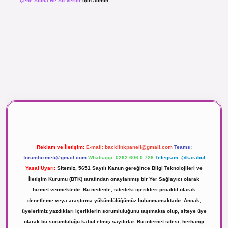
Çene Altına Ne Ad Verilir
için
admin
aç izle
Reklam ve İletişim:
E-mail:
backlinkpaneli@gmail.com
Teams:
forumhizmeti@gmail.com
Whatsapp: 0262 606 0 726
Telegram: @karabul
Yasal Uyarı:
Sitemiz, 5651 Sayılı Kanun gereğince Bilgi Teknolojileri ve
İletişim Kurumu (BTK) tarafından onaylanmış bir Yer Sağlayıcı olarak
hizmet vermektedir. Bu nedenle, sitedeki içerikleri proaktif olarak
denetleme veya araştırma yükümlülüğümüz bulunmamaktadır. Ancak,
üyelerimiz yazdıkları içeriklerin sorumluluğunu taşımakta olup, siteye üye
olarak bu sorumluluğu kabul etmiş sayılırlar. Bu internet sitesi, herhangi