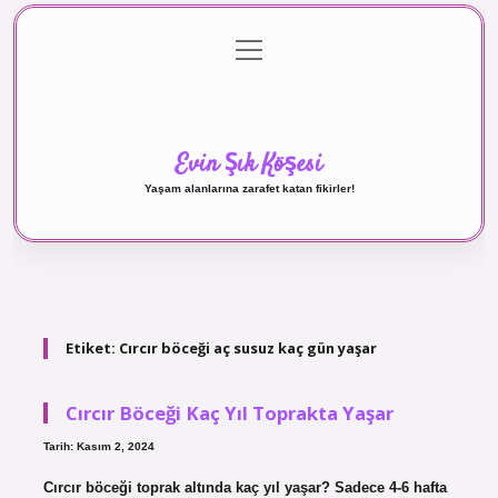
menüyü
Anasayfa
Gizlilik Politikası
Yasal Uyarı
aç
Hakkımızda
Evin Şık Köşesi
Yaşam alanlarına zarafet katan fikirler!
Etiket:
Cırcır böceği aç susuz kaç gün yaşar
Cırcır Böceği Kaç Yıl Toprakta Yaşar
Tarih: Kasım 2, 2024
Cırcır böceği toprak altında kaç yıl yaşar? Sadece 4-6 hafta