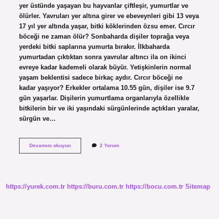
yer üstünde yaşayan bu hayvanlar çiftleşir, yumurtlar ve
ölürler. Yavruları yer altına girer ve ebeveynleri gibi 13 veya
17 yıl yer altında yaşar, bitki köklerinden özsu emer. Cırcır
böceği ne zaman ölür? Sonbaharda dişiler toprağa veya
yerdeki bitki saplarına yumurta bırakır. İlkbaharda
yumurtadan çıktıktan sonra yavrular altıncı ila on ikinci
evreye kadar kademeli olarak büyür. Yetişkinlerin normal
yaşam beklentisi sadece birkaç aydır. Cırcır böceği ne
kadar yaşıyor? Erkekler ortalama 10.55 gün, dişiler ise 9.7
gün yaşarlar. Dişilerin yumurtlama organlarıyla özellikle
bitkilerin bir ve iki yaşındaki sürgünlerinde açtıkları yaralar,
sürgün ve…
Cırcır
Devamını okuyun
2 Yorum
Böceği
Kaç
Yıl
Toprakta
Yaşar
https://yurek.com.tr
https://buru.com.tr
https://bocu.com.tr
Sitemap