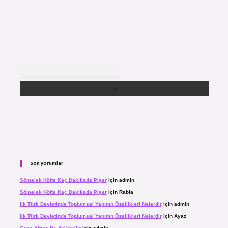
Arama
Son yorumlar
Sömelek Köfte Kaç Dakikada Pişer
için
admin
Sömelek Köfte Kaç Dakikada Pişer
için
Rabia
Ilk Türk Devletinde Toplumsal Yapının Özellikleri Nelerdir
için
admin
Ilk Türk Devletinde Toplumsal Yapının Özellikleri Nelerdir
için
Ayaz