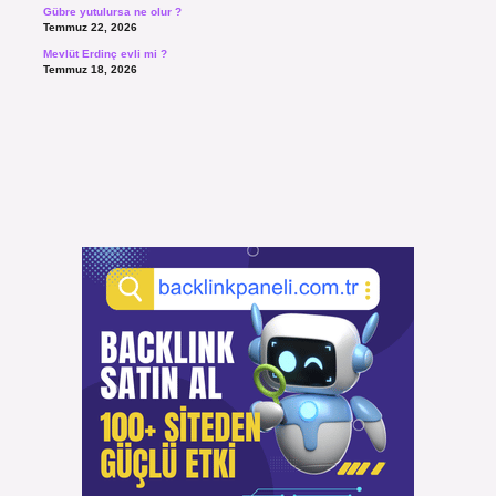
Gübre yutulursa ne olur ?
Temmuz 22, 2026
Mevlüt Erdinç evli mi ?
Temmuz 18, 2026