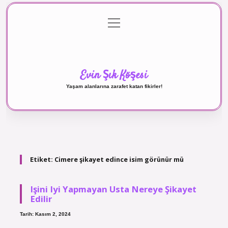
menüyü
Anasayfa
Gizlilik Politikası
Yasal Uyarı
aç
Hakkımızda
Evin Şık Köşesi
Yaşam alanlarına zarafet katan fikirler!
Etiket:
Cimere şikayet edince isim görünür mü
Işini Iyi Yapmayan Usta Nereye Şikayet
Edilir
Tarih: Kasım 2, 2024