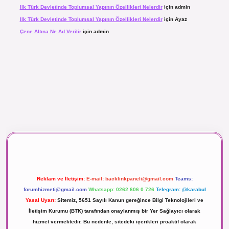
Ilk Türk Devletinde Toplumsal Yapının Özellikleri Nelerdir
için
admin
Ilk Türk Devletinde Toplumsal Yapının Özellikleri Nelerdir
için
Ayaz
Çene Altına Ne Ad Verilir
için
admin
aç izle
Reklam ve İletişim:
E-mail:
backlinkpaneli@gmail.com
Teams:
forumhizmeti@gmail.com
Whatsapp: 0262 606 0 726
Telegram: @karabul
Yasal Uyarı:
Sitemiz, 5651 Sayılı Kanun gereğince Bilgi Teknolojileri ve
İletişim Kurumu (BTK) tarafından onaylanmış bir Yer Sağlayıcı olarak
hizmet vermektedir. Bu nedenle, sitedeki içerikleri proaktif olarak