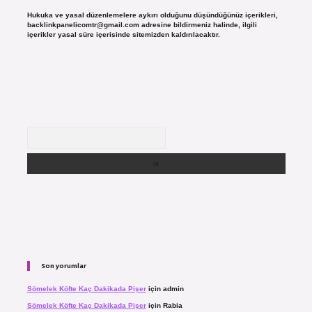
Hukuka ve yasal düzenlemelere aykırı olduğunu düşündüğünüz içerikleri,
backlinkpanelicomtr@gmail.com
adresine bildirmeniz halinde, ilgili
içerikler yasal süre içerisinde sitemizden kaldırılacaktır.
Arama
Son yorumlar
Sömelek Köfte Kaç Dakikada Pişer
için
admin
Sömelek Köfte Kaç Dakikada Pişer
için
Rabia