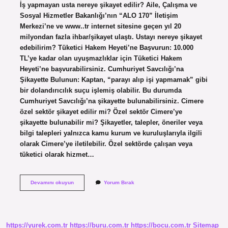
İş yapmayan usta nereye şikayet edilir? Aile, Çalışma ve
Sosyal Hizmetler Bakanlığı’nın “ALO 170” İletişim
Merkezi’ne ve www..tr internet sitesine geçen yıl 20
milyondan fazla ihbar/şikayet ulaştı. Ustayı nereye şikayet
edebilirim? Tüketici Hakem Heyeti’ne Başvurun: 10.000
TL’ye kadar olan uyuşmazlıklar için Tüketici Hakem
Heyeti’ne başvurabilirsiniz. Cumhuriyet Savcılığı’na
Şikayette Bulunun: Kaptan, “parayı alıp işi yapmamak” gibi
bir dolandırıcılık suçu işlemiş olabilir. Bu durumda
Cumhuriyet Savcılığı’na şikayette bulunabilirsiniz. Cimere
özel sektör şikayet edilir mi? Özel sektör Cimere’ye
şikayette bulunabilir mi? Şikayetler, talepler, öneriler veya
bilgi talepleri yalnızca kamu kurum ve kuruluşlarıyla ilgili
olarak Cimere’ye iletilebilir. Özel sektörde çalışan veya
tüketici olarak hizmet…
Işini
Devamını okuyun
Yorum Bırak
Iyi
Yapmayan
Usta
Nereye
Şikayet
https://yurek.com.tr
https://buru.com.tr
https://bocu.com.tr
Sitemap
Edilir