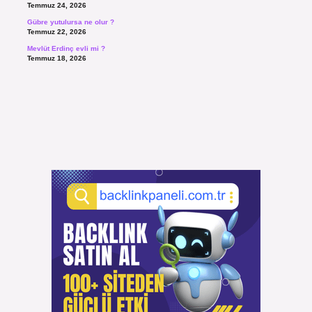
Temmuz 24, 2026
Gübre yutulursa ne olur ?
Temmuz 22, 2026
Mevlüt Erdinç evli mi ?
Temmuz 18, 2026