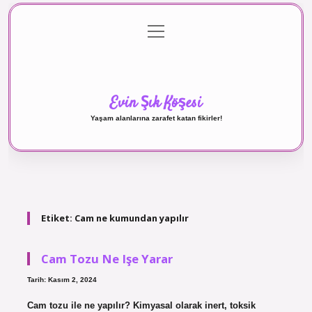
menüyü
Anasayfa
Gizlilik Politikası
Yasal Uyarı
aç
Hakkımızda
Evin Şık Köşesi
Yaşam alanlarına zarafet katan fikirler!
Etiket:
Cam ne kumundan yapılır
Cam Tozu Ne Işe Yarar
Tarih: Kasım 2, 2024
Cam tozu ile ne yapılır? Kimyasal olarak inert, toksik