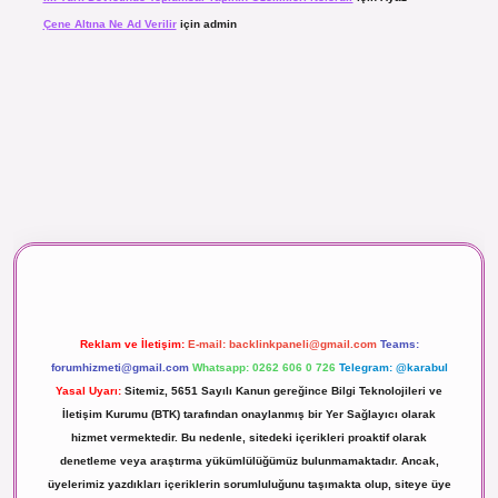
Çene Altına Ne Ad Verilir
için
admin
aç izle
Reklam ve İletişim:
E-mail:
backlinkpaneli@gmail.com
Teams:
forumhizmeti@gmail.com
Whatsapp: 0262 606 0 726
Telegram: @karabul
Yasal Uyarı:
Sitemiz, 5651 Sayılı Kanun gereğince Bilgi Teknolojileri ve
İletişim Kurumu (BTK) tarafından onaylanmış bir Yer Sağlayıcı olarak
hizmet vermektedir. Bu nedenle, sitedeki içerikleri proaktif olarak
denetleme veya araştırma yükümlülüğümüz bulunmamaktadır. Ancak,
üyelerimiz yazdıkları içeriklerin sorumluluğunu taşımakta olup, siteye üye