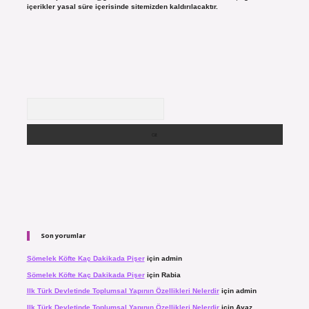
içerikler yasal süre içerisinde sitemizden kaldırılacaktır.
Arama
Son yorumlar
Sömelek Köfte Kaç Dakikada Pişer
için
admin
Sömelek Köfte Kaç Dakikada Pişer
için
Rabia
Ilk Türk Devletinde Toplumsal Yapının Özellikleri Nelerdir
için
admin
Ilk Türk Devletinde Toplumsal Yapının Özellikleri Nelerdir
için
Ayaz