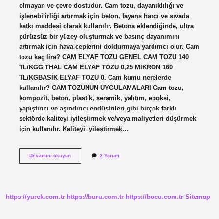
olmayan ve çevre dostudur. Cam tozu, dayanıklılığı ve
işlenebilirliği artırmak için beton, fayans harcı ve sıvada
katkı maddesi olarak kullanılır. Betona eklendiğinde, ultra
pürüzsüz bir yüzey oluşturmak ve basınç dayanımını
artırmak için hava ceplerini doldurmaya yardımcı olur. Cam
tozu kaç lira? CAM ELYAF TOZU GENEL CAM TOZU 140
TL/KGGITHAL CAM ELYAF TOZU 0,25 MİKRON 160
TL/KGBASİK ELYAF TOZU 0. Cam kumu nerelerde
kullanılır? CAM TOZUNUN UYGULAMALARI Cam tozu,
kompozit, beton, plastik, seramik, yalıtım, epoksi,
yapıştırıcı ve aşındırıcı endüstrileri gibi birçok farklı
sektörde kaliteyi iyileştirmek ve/veya maliyetleri düşürmek
için kullanılır. Kaliteyi iyileştirmek…
Cam
Devamını okuyun
2 Yorum
Tozu
Ne
Işe
Yarar
https://yurek.com.tr
https://buru.com.tr
https://bocu.com.tr
Sitemap