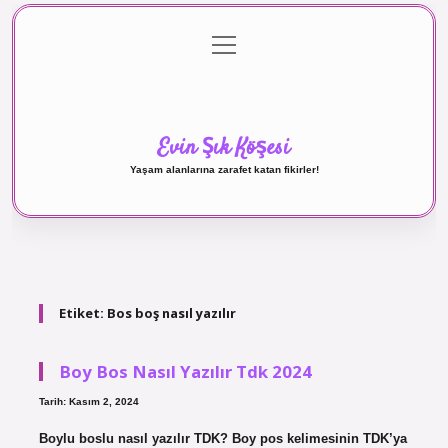
menüyü
Anasayfa
Gizlilik Politikası
Yasal Uyarı
aç
Hakkımızda
Evin Şık Köşesi
Yaşam alanlarına zarafet katan fikirler!
Etiket:
Bos boş nasıl yazılır
Boy Bos Nasıl Yazılır Tdk 2024
Tarih: Kasım 2, 2024
Boylu boslu nasıl yazılır TDK? Boy pos kelimesinin TDK’ya