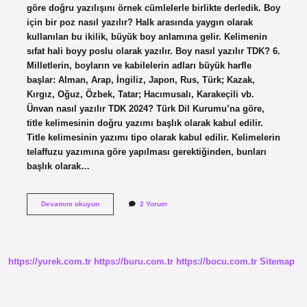
göre doğru yazılışını örnek cümlelerle birlikte derledik. Boy
için bir poz nasıl yazılır? Halk arasında yaygın olarak
kullanılan bu ikilik, büyük boy anlamına gelir. Kelimenin
sıfat hali boyy poslu olarak yazılır. Boy nasıl yazılır TDK? 6.
Milletlerin, boyların ve kabilelerin adları büyük harfle
başlar: Alman, Arap, İngiliz, Japon, Rus, Türk; Kazak,
Kırgız, Oğuz, Özbek, Tatar; Hacımusalı, Karakeçili vb.
Ünvan nasıl yazılır TDK 2024? Türk Dil Kurumu’na göre,
title kelimesinin doğru yazımı başlık olarak kabul edilir.
Title kelimesinin yazımı tipo olarak kabul edilir. Kelimelerin
telaffuzu yazımına göre yapılması gerektiğinden, bunları
başlık olarak…
Boy
Devamını okuyun
2 Yorum
Bos
Nasıl
Yazılır
Tdk
2024
https://yurek.com.tr
https://buru.com.tr
https://bocu.com.tr
Sitemap