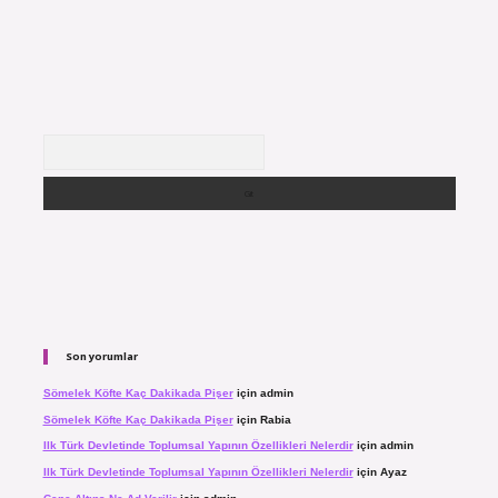
Arama
Son yorumlar
Sömelek Köfte Kaç Dakikada Pişer
için
admin
Sömelek Köfte Kaç Dakikada Pişer
için
Rabia
Ilk Türk Devletinde Toplumsal Yapının Özellikleri Nelerdir
için
admin
Ilk Türk Devletinde Toplumsal Yapının Özellikleri Nelerdir
için
Ayaz