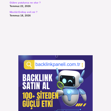
Gübre yutulursa ne olur ?
Temmuz 22, 2026
Mevlüt Erdinç evli mi ?
Temmuz 18, 2026