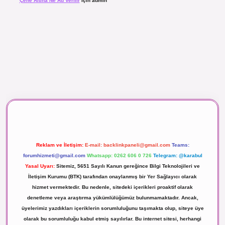
Çene Altına Ne Ad Verilir
için
admin
aç izle
Reklam ve İletişim:
E-mail:
backlinkpaneli@gmail.com
Teams:
forumhizmeti@gmail.com
Whatsapp: 0262 606 0 726
Telegram: @karabul
Yasal Uyarı:
Sitemiz, 5651 Sayılı Kanun gereğince Bilgi Teknolojileri ve
İletişim Kurumu (BTK) tarafından onaylanmış bir Yer Sağlayıcı olarak
hizmet vermektedir. Bu nedenle, sitedeki içerikleri proaktif olarak
denetleme veya araştırma yükümlülüğümüz bulunmamaktadır. Ancak,
üyelerimiz yazdıkları içeriklerin sorumluluğunu taşımakta olup, siteye üye
olarak bu sorumluluğu kabul etmiş sayılırlar. Bu internet sitesi, herhangi