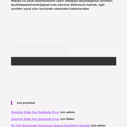
Hukuka ve yasal düzenlemelere aykırı olduğunu düşündüğünüz içerikleri,
backlinkpanelicomtr@gmail.com
adresine bildirmeniz halinde, ilgili
içerikler yasal süre içerisinde sitemizden kaldırılacaktır.
Arama
Son yorumlar
Sömelek Köfte Kaç Dakikada Pişer
için
admin
Sömelek Köfte Kaç Dakikada Pişer
için
Rabia
Ilk Türk Devletinde Toplumsal Yapının Özellikleri Nelerdir
için
admin