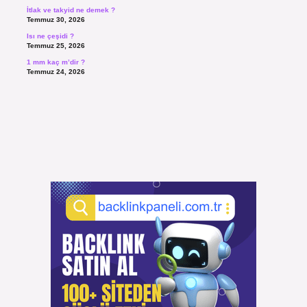
İtlak ve takyid ne demek ?
Temmuz 30, 2026
Isı ne çeşidi ?
Temmuz 25, 2026
1 mm kaç m’dir ?
Temmuz 24, 2026