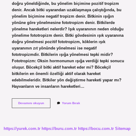
doğru yöneldiğinde, bu yönelim biçimine pozitif tropizm
denir. Ancak bitki uyarandan uzaklaşmaya çalıştığında, bu
yönelim biçimine negatif tropizm denir. Bitkinin ışığın
yönüne göre yönelmesine fototropizm denir. Bitkilerde
yönelme hareketleri nelerdir? Işık uyaranının neden olduğu
yönelime fototropizm denir. Bitki gövdesinin ışık uyaranına
doğru yönelmesi pozitif fototropizm, köklerin ışık
uyaranının zıt yönünde yönelmesi ise negatif
fototropizmdir. Bitkilerin ışığa yönelmesi tepki midir?
Fototropizm: Oksin hormonunun ışığa verdiği tepki sonucu
oluşur. Böcekçil bitki aktif hareket eder mi? Böcekçil
bitkilerin en önemli özelliği aktif olarak hareket
edebilmeleridir. Bitkiler yön değiştirme hareketi yapar mı?
Hayvanların ve insanların hareketleri…
Etiole
Devamını okuyun
Yorum Bırak
Olan
Bitki
Işığa
Yönelir
Mi
https://yurek.com.tr
https://buru.com.tr
https://bocu.com.tr
Sitemap