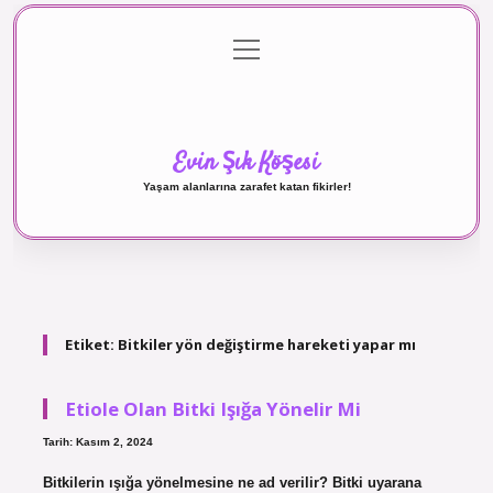
menüyü
Anasayfa
Gizlilik Politikası
Yasal Uyarı
aç
Hakkımızda
Evin Şık Köşesi
Yaşam alanlarına zarafet katan fikirler!
Etiket:
Bitkiler yön değiştirme hareketi yapar mı
Etiole Olan Bitki Işığa Yönelir Mi
Tarih: Kasım 2, 2024
Bitkilerin ışığa yönelmesine ne ad verilir? Bitki uyarana