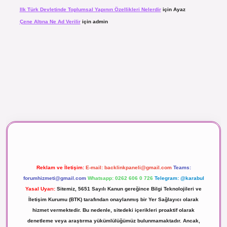
Ilk Türk Devletinde Toplumsal Yapının Özellikleri Nelerdir
için
Ayaz
Çene Altına Ne Ad Verilir
için
admin
maç izle
Reklam ve İletişim:
E-mail:
backlinkpaneli@gmail.com
Teams:
forumhizmeti@gmail.com
Whatsapp: 0262 606 0 726
Telegram: @karabul
Yasal Uyarı:
Sitemiz, 5651 Sayılı Kanun gereğince Bilgi Teknolojileri ve
İletişim Kurumu (BTK) tarafından onaylanmış bir Yer Sağlayıcı olarak
hizmet vermektedir. Bu nedenle, sitedeki içerikleri proaktif olarak
denetleme veya araştırma yükümlülüğümüz bulunmamaktadır. Ancak,