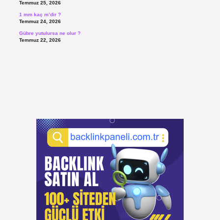
Temmuz 25, 2026
1 mm kaç m’dir ?
Temmuz 24, 2026
Gübre yutulursa ne olur ?
Temmuz 22, 2026