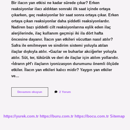
Bir ilacın yan etkisi ne kadar sürede çıkar? Erken
reaksiyonlar ilacı aldıktan sonraki ilk saat içinde ortaya
çıkarken, geç reaksiyonlar bir saat sonra ortaya çıkar. Erken
ortaya çıkan reaksiyonlar daha şiddetli reaksiyonlardır.
Nadiren bazı şiddetli cilt reaksiyonlarına eşlik eden ilaç
alerjilerinde, ilaç kullanım geçmişi iki ila dört hafta
öncesine dayanır. İlacın yan etkileri vücuttan nasıl atılır?
Safra ile emilmeyen ve sindirim sistemi yoluyla atılan
ilaçlar dışkıyla atılır. •Gazlar ve buharlar akciğerler yoluyla
atılır. Süt, ter, tükürük ve deri de ilaçlar için atılım yollarıdır.
•İdrarın pH’ı ilaçların iyonizasyon durumunu önemli ölçüde
etkiler. İlacın yan etkileri kalıcı midir? Yaygın yan etkiler
ve…
Kullanılan
Devamını okuyun
2 Yorum
Ilaçların
Yan
Etkileri
Ne
Zaman
https://yurek.com.tr
https://buru.com.tr
https://bocu.com.tr
Sitemap
Geçer