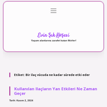
menüyü
Anasayfa
Gizlilik Politikası
Yasal Uyarı
aç
Hakkımızda
Evin Şık Köşesi
Yaşam alanlarına zarafet katan fikirler!
Etiket:
Bir ilaç vücuda ne kadar sürede etki eder
Kullanılan Ilaçların Yan Etkileri Ne Zaman
Geçer
Tarih: Kasım 2, 2024