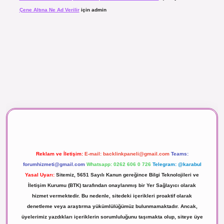
Çene Altına Ne Ad Verilir
için
admin
aç izle
Reklam ve İletişim:
E-mail:
backlinkpaneli@gmail.com
Teams:
forumhizmeti@gmail.com
Whatsapp: 0262 606 0 726
Telegram: @karabul
Yasal Uyarı:
Sitemiz, 5651 Sayılı Kanun gereğince Bilgi Teknolojileri ve
İletişim Kurumu (BTK) tarafından onaylanmış bir Yer Sağlayıcı olarak
hizmet vermektedir. Bu nedenle, sitedeki içerikleri proaktif olarak
denetleme veya araştırma yükümlülüğümüz bulunmamaktadır. Ancak,
üyelerimiz yazdıkları içeriklerin sorumluluğunu taşımakta olup, siteye üye