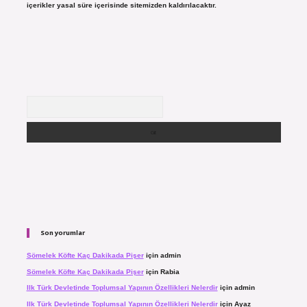
içerikler yasal süre içerisinde sitemizden kaldırılacaktır.
Arama
Son yorumlar
Sömelek Köfte Kaç Dakikada Pişer
için
admin
Sömelek Köfte Kaç Dakikada Pişer
için
Rabia
Ilk Türk Devletinde Toplumsal Yapının Özellikleri Nelerdir
için
admin
Ilk Türk Devletinde Toplumsal Yapının Özellikleri Nelerdir
için
Ayaz