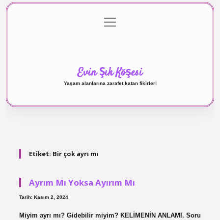
menüyü
Anasayfa
Gizlilik Politikası
Yasal Uyarı
aç
Hakkımızda
Evin Şık Köşesi
Yaşam alanlarına zarafet katan fikirler!
Etiket:
Bir çok ayrı mı
Ayrım Mı Yoksa Ayırım Mı
Tarih: Kasım 2, 2024
Miyim ayrı mı? Gidebilir miyim? KELİMENİN ANLAMI. Soru