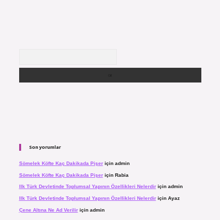
Arama
Son yorumlar
Sömelek Köfte Kaç Dakikada Pişer
için
admin
Sömelek Köfte Kaç Dakikada Pişer
için
Rabia
Ilk Türk Devletinde Toplumsal Yapının Özellikleri Nelerdir
için
admin
Ilk Türk Devletinde Toplumsal Yapının Özellikleri Nelerdir
için
Ayaz
Çene Altına Ne Ad Verilir
için
admin