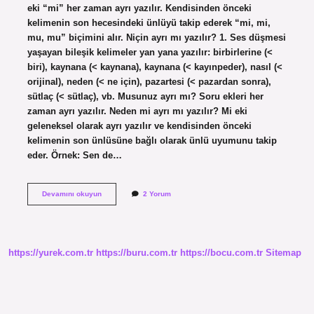
eki “mi” her zaman ayrı yazılır. Kendisinden önceki
kelimenin son hecesindeki ünlüyü takip ederek “mi, mi,
mu, mu” biçimini alır. Niçin ayrı mı yazılır? 1. Ses düşmesi
yaşayan bileşik kelimeler yan yana yazılır: birbirlerine (<
biri), kaynana (< kaynana), kaynana (< kayınpeder), nasıl (<
orijinal), neden (< ne için), pazartesi (< pazardan sonra),
sütlaç (< sütlaç), vb. Musunuz ayrı mı? Soru ekleri her
zaman ayrı yazılır. Neden mi ayrı mı yazılır? Mi eki
geleneksel olarak ayrı yazılır ve kendisinden önceki
kelimenin son ünlüsüne bağlı olarak ünlü uyumunu takip
eder. Örnek: Sen de…
Ayrım
Devamını okuyun
2 Yorum
Mı
Yoksa
Ayırım
Mı
https://yurek.com.tr
https://buru.com.tr
https://bocu.com.tr
Sitemap