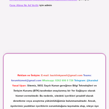
Çene Altına Ne Ad Verilir
için
admin
aç izle
Reklam ve İletişim:
E-mail:
backlinkpaneli@gmail.com
Teams:
forumhizmeti@gmail.com
Whatsapp: 0262 606 0 726
Telegram: @karabul
Yasal Uyarı:
Sitemiz, 5651 Sayılı Kanun gereğince Bilgi Teknolojileri ve
İletişim Kurumu (BTK) tarafından onaylanmış bir Yer Sağlayıcı olarak
hizmet vermektedir. Bu nedenle, sitedeki içerikleri proaktif olarak
denetleme veya araştırma yükümlülüğümüz bulunmamaktadır. Ancak,
üyelerimiz yazdıkları içeriklerin sorumluluğunu taşımakta olup, siteye üye