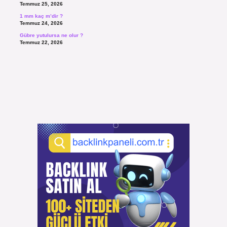
Temmuz 25, 2026
1 mm kaç m’dir ?
Temmuz 24, 2026
Gübre yutulursa ne olur ?
Temmuz 22, 2026