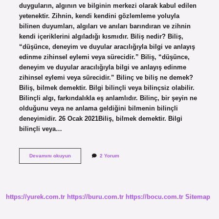
duyguların, algının ve bilginin merkezi olarak kabul edilen
yetenektir. Zihnin, kendi kendini gözlemleme yoluyla
bilinen duyumları, algıları ve anıları barındıran ve zihnin
kendi içeriklerini algıladığı kısmıdır. Biliş nedir? Biliş,
“düşünce, deneyim ve duyular aracılığıyla bilgi ve anlayış
edinme zihinsel eylemi veya sürecidir.” Biliş, “düşünce,
deneyim ve duyular aracılığıyla bilgi ve anlayış edinme
zihinsel eylemi veya sürecidir.” Bilinç ve biliş ne demek?
Biliş, bilmek demektir. Bilgi bilinçli veya bilinçsiz olabilir.
Bilinçli algı, farkındalıkla eş anlamlıdır. Bilinç, bir şeyin ne
olduğunu veya ne anlama geldiğini bilmenin bilinçli
deneyimidir. 26 Ocak 2021Biliş, bilmek demektir. Bilgi
bilinçli veya…
Biliş
Devamını okuyun
2 Yorum
Kavramı
Nedir
https://yurek.com.tr
https://buru.com.tr
https://bocu.com.tr
Sitemap