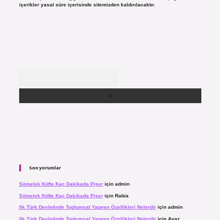
içerikler yasal süre içerisinde sitemizden kaldırılacaktır.
Arama
Son yorumlar
Sömelek Köfte Kaç Dakikada Pişer
için
admin
Sömelek Köfte Kaç Dakikada Pişer
için
Rabia
Ilk Türk Devletinde Toplumsal Yapının Özellikleri Nelerdir
için
admin
Ilk Türk Devletinde Toplumsal Yapının Özellikleri Nelerdir
için
Ayaz