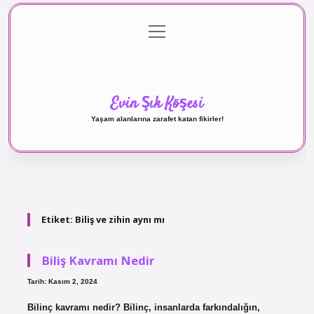
menüyü
Anasayfa
Gizlilik Politikası
Yasal Uyarı
aç
Hakkımızda
Evin Şık Köşesi
Yaşam alanlarına zarafet katan fikirler!
Etiket:
Biliş ve zihin aynı mı
Biliş Kavramı Nedir
Tarih: Kasım 2, 2024
Bilinç kavramı nedir? Bilinç, insanlarda farkındalığın,