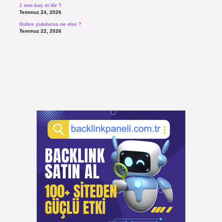
1 mm kaç m’dir ?
Temmuz 24, 2026
Gübre yutulursa ne olur ?
Temmuz 22, 2026