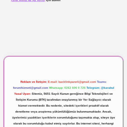
Çene Altına Ne Ad Verilir
için
admin
maç izle
Reklam ve İletişim:
E-mail:
backlinkpaneli@gmail.com
Teams:
forumhizmeti@gmail.com
Whatsapp: 0262 606 0 726
Telegram: @karabul
Yasal Uyarı:
Sitemiz, 5651 Sayılı Kanun gereğince Bilgi Teknolojileri ve
İletişim Kurumu (BTK) tarafından onaylanmış bir Yer Sağlayıcı olarak
hizmet vermektedir. Bu nedenle, sitedeki içerikleri proaktif olarak
denetleme veya araştırma yükümlülüğümüz bulunmamaktadır. Ancak,
üyelerimiz yazdıkları içeriklerin sorumluluğunu taşımakta olup, siteye üye
olarak bu sorumluluğu kabul etmiş sayılırlar. Bu internet sitesi, herhangi