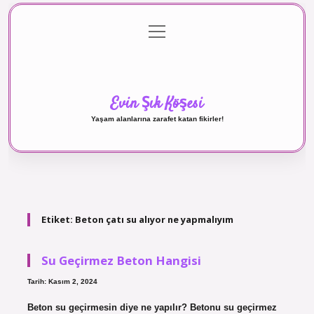
menüyü
Anasayfa
Gizlilik Politikası
Yasal Uyarı
aç
Hakkımızda
Evin Şık Köşesi
Yaşam alanlarına zarafet katan fikirler!
Etiket:
Beton çatı su alıyor ne yapmalıyım
Su Geçirmez Beton Hangisi
Tarih: Kasım 2, 2024
Beton su geçirmesin diye ne yapılır? Betonu su geçirmez