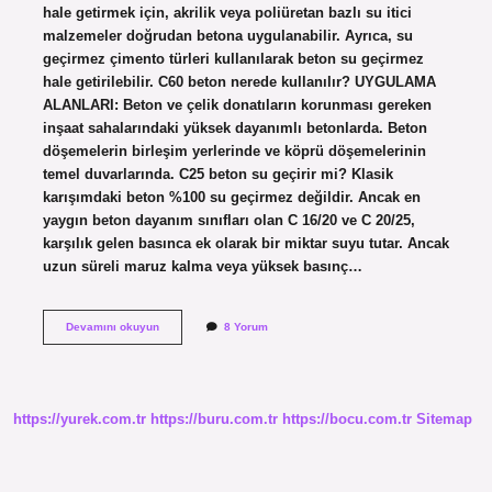
hale getirmek için, akrilik veya poliüretan bazlı su itici
malzemeler doğrudan betona uygulanabilir. Ayrıca, su
geçirmez çimento türleri kullanılarak beton su geçirmez
hale getirilebilir. C60 beton nerede kullanılır? UYGULAMA
ALANLARI: Beton ve çelik donatıların korunması gereken
inşaat sahalarındaki yüksek dayanımlı betonlarda. Beton
döşemelerin birleşim yerlerinde ve köprü döşemelerinin
temel duvarlarında. C25 beton su geçirir mi? Klasik
karışımdaki beton %100 su geçirmez değildir. Ancak en
yaygın beton dayanım sınıfları olan C 16/20 ve C 20/25,
karşılık gelen basınca ek olarak bir miktar suyu tutar. Ancak
uzun süreli maruz kalma veya yüksek basınç…
Su
Devamını okuyun
8 Yorum
Geçirmez
Beton
Hangisi
https://yurek.com.tr
https://buru.com.tr
https://bocu.com.tr
Sitemap