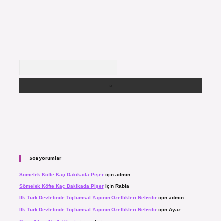
Arama
Son yorumlar
Sömelek Köfte Kaç Dakikada Pişer
için
admin
Sömelek Köfte Kaç Dakikada Pişer
için
Rabia
Ilk Türk Devletinde Toplumsal Yapının Özellikleri Nelerdir
için
admin
Ilk Türk Devletinde Toplumsal Yapının Özellikleri Nelerdir
için
Ayaz