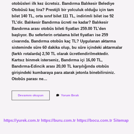
otobüsleri ilk kez ücretsiz. Bandırma Balıkesir Belediye
Otobüsü kaç lira? Prestijli bir yolculuk olduğu için tam
bilet 140 TL, orta sınıf bilet 111 TL, indirimli bilet ise 92
TL’dir. Balıkesir Bandırma ücreti ne kadar? Balıkesir
Bandırma arası otobüs bileti fiyatları 259.00 TL’den
başlıyor. Bu seferlerin ortalama bilet fiyatları ise 259
civarında. Bandırma otobüs kaç TL? Uygulanan aktarma
sisteminde süre 60 dakika olup, bu süre içindeki aktarmalar
(farklı rotalarda) 2,50 TL olarak ücretlendirilmektedir.
Kartsız binmek isterseniz, Bandırma içi 16,00 TL,
Bandırma-Edincik arası 20,00 TL karşılığında otobüs
girişindeki kumbaraya para atarak jetonla binebilirsiniz.
Otobüs parası ne…
Bandırmada
Devamını okuyun
Yorum Bırak
Otobüsler
Ücretsiz
Mi
https://yurek.com.tr
https://buru.com.tr
https://bocu.com.tr
Sitemap