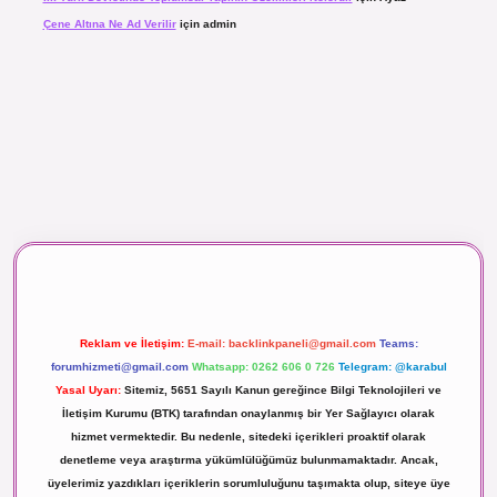
Çene Altına Ne Ad Verilir
için
admin
aç izle
Reklam ve İletişim:
E-mail:
backlinkpaneli@gmail.com
Teams:
forumhizmeti@gmail.com
Whatsapp: 0262 606 0 726
Telegram: @karabul
Yasal Uyarı:
Sitemiz, 5651 Sayılı Kanun gereğince Bilgi Teknolojileri ve
İletişim Kurumu (BTK) tarafından onaylanmış bir Yer Sağlayıcı olarak
hizmet vermektedir. Bu nedenle, sitedeki içerikleri proaktif olarak
denetleme veya araştırma yükümlülüğümüz bulunmamaktadır. Ancak,
üyelerimiz yazdıkları içeriklerin sorumluluğunu taşımakta olup, siteye üye