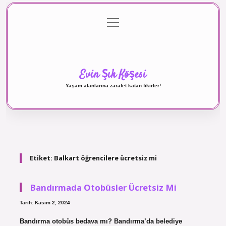
menüyü
Anasayfa
Gizlilik Politikası
Yasal Uyarı
aç
Hakkımızda
Evin Şık Köşesi
Yaşam alanlarına zarafet katan fikirler!
Etiket:
Balkart öğrencilere ücretsiz mi
Bandırmada Otobüsler Ücretsiz Mi
Tarih: Kasım 2, 2024
Bandırma otobüs bedava mı? Bandırma’da belediye