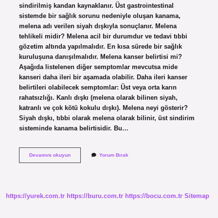
sindirilmiş kandan kaynaklanır. Üst gastrointestinal
sistemde bir sağlık sorunu nedeniyle oluşan kanama,
melena adı verilen siyah dışkıyla sonuçlanır. Melena
tehlikeli midir? Melena acil bir durumdur ve tedavi tıbbi
gözetim altında yapılmalıdır. En kısa sürede bir sağlık
kuruluşuna danışılmalıdır. Melena kanser belirtisi mi?
Aşağıda listelenen diğer semptomlar mevcutsa mide
kanseri daha ileri bir aşamada olabilir. Daha ileri kanser
belirtileri olabilecek semptomlar: Üst veya orta karın
rahatsızlığı. Kanlı dışkı (melena olarak bilinen siyah,
katranlı ve çok kötü kokulu dışkı). Melena neyi gösterir?
Siyah dışkı, tıbbi olarak melena olarak bilinir, üst sindirim
sisteminde kanama belirtisidir. Bu…
Melena
Devamını okuyun
Yorum Bırak
Ne
Anlama
Gelir
https://yurek.com.tr
https://buru.com.tr
https://bocu.com.tr
Sitemap