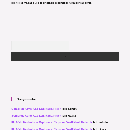
içerikler yasal süre içerisinde sitemizden kaldırılacaktır.
Arama
Son yorumlar
Sömelek Köfte Kaç Dakikada Pişer
için
admin
Sömelek Köfte Kaç Dakikada Pişer
için
Rabia
Ilk Türk Devletinde Toplumsal Yapının Özellikleri Nelerdir
için
admin
Ilk Türk Devletinde Toplumsal Yapının Özellikleri Nelerdir
için
Ayaz