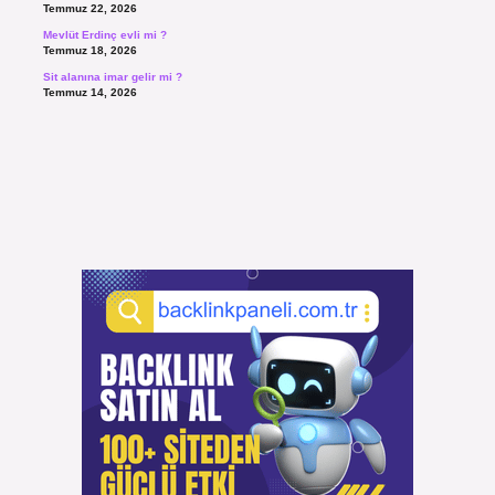
Temmuz 22, 2026
Mevlüt Erdinç evli mi ?
Temmuz 18, 2026
Sit alanına imar gelir mi ?
Temmuz 14, 2026