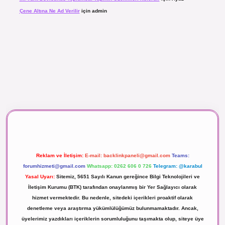
Çene Altına Ne Ad Verilir
için
admin
aç izle
Reklam ve İletişim:
E-mail:
backlinkpaneli@gmail.com
Teams:
forumhizmeti@gmail.com
Whatsapp: 0262 606 0 726
Telegram: @karabul
Yasal Uyarı:
Sitemiz, 5651 Sayılı Kanun gereğince Bilgi Teknolojileri ve
İletişim Kurumu (BTK) tarafından onaylanmış bir Yer Sağlayıcı olarak
hizmet vermektedir. Bu nedenle, sitedeki içerikleri proaktif olarak
denetleme veya araştırma yükümlülüğümüz bulunmamaktadır. Ancak,
üyelerimiz yazdıkları içeriklerin sorumluluğunu taşımakta olup, siteye üye