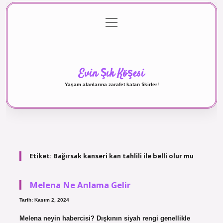
menüyü
Anasayfa
Gizlilik Politikası
Yasal Uyarı
aç
Hakkımızda
Evin Şık Köşesi
Yaşam alanlarına zarafet katan fikirler!
Etiket:
Bağırsak kanseri kan tahlili ile belli olur mu
Melena Ne Anlama Gelir
Tarih: Kasım 2, 2024
Melena neyin habercisi? Dışkının siyah rengi genellikle