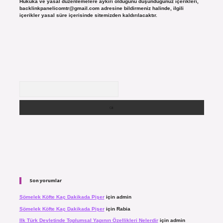
Hukuka ve yasal düzenlemelere aykırı olduğunu düşündüğünüz içerikleri,
backlinkpanelicomtr@gmail.com
adresine bildirmeniz halinde, ilgili
içerikler yasal süre içerisinde sitemizden kaldırılacaktır.
Arama
Son yorumlar
Sömelek Köfte Kaç Dakikada Pişer
için
admin
Sömelek Köfte Kaç Dakikada Pişer
için
Rabia
Ilk Türk Devletinde Toplumsal Yapının Özellikleri Nelerdir
için
admin