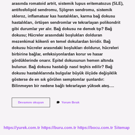
arasında romatoid artrit, sistemik lupus eritematozus (SLE),
antifosfolipid sendromu, Sjögren sendromu, sistemik
skleroz, inflamatuar kas hastalıkları, karma bağ dokusu
hastalıkları, örtüşen sendromlar ve tekrarlayan polikondrit
gibi durumlar yer alır. Bağ dokusu ne demek tıp? Bağ
dokusu; Hücreler arasındaki boşlukları dolduran
mezenkimal kökenli en temel dokulardan biridir. Bağ
dokusu hücreler arasındaki boşlukları doldurur, hücreleri
birbirine bağlar, enfeksiyonlardan korur ve hasar
gördüklerinde onarır. Epitel dokusunun hemen altında
bulunur. Bağ dokusu hastalığı nasıl teşhis edilir? Bağ
dokusu hastalıklarında bulgular büyük ölçüde değişiklik
gösterse de en sık görülen semptomlar şunlardır:
Bilinmeyen bir nedene bağlı tekrarlayan yüksek ateş.…
Bağ
Devamını okuyun
Yorum Bırak
Doku
Hastalığının
Diğer
Adı
Nedir
https://yurek.com.tr
https://buru.com.tr
https://bocu.com.tr
Sitemap