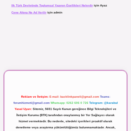
Ilk Türk Devletinde Toplumsal Yapının Özellikleri Nelerdir
için
Ayaz
Çene Altına Ne Ad Verilir
için
admin
aç izle
Reklam ve İletişim:
E-mail:
backlinkpaneli@gmail.com
Teams:
forumhizmeti@gmail.com
Whatsapp: 0262 606 0 726
Telegram: @karabul
Yasal Uyarı:
Sitemiz, 5651 Sayılı Kanun gereğince Bilgi Teknolojileri ve
İletişim Kurumu (BTK) tarafından onaylanmış bir Yer Sağlayıcı olarak
hizmet vermektedir. Bu nedenle, sitedeki içerikleri proaktif olarak
denetleme veya araştırma yükümlülüğümüz bulunmamaktadır. Ancak,