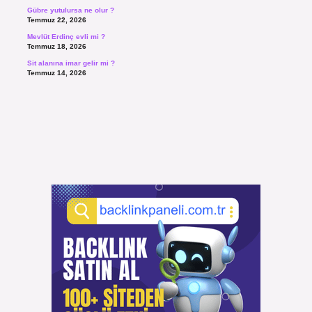
Gübre yutulursa ne olur ?
Temmuz 22, 2026
Mevlüt Erdinç evli mi ?
Temmuz 18, 2026
Sit alanına imar gelir mi ?
Temmuz 14, 2026