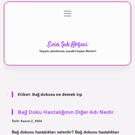
menüyü
Anasayfa
Gizlilik Politikası
Yasal Uyarı
aç
Hakkımızda
Evin Şık Köşesi
Yaşam alanlarına zarafet katan fikirler!
Etiket:
Bağ dokusu ne demek tıp
Bağ Doku Hastalığının Diğer Adı Nedir
Tarih: Kasım 2, 2024
Bağ dokusu hastalıkları nelerdir? Bağ dokusu hastalıkları