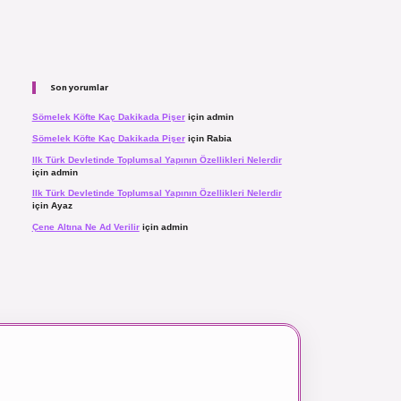
Son yorumlar
Sömelek Köfte Kaç Dakikada Pişer
için
admin
Sömelek Köfte Kaç Dakikada Pişer
için
Rabia
Ilk Türk Devletinde Toplumsal Yapının Özellikleri Nelerdir
için
admin
Ilk Türk Devletinde Toplumsal Yapının Özellikleri Nelerdir
için
Ayaz
Çene Altına Ne Ad Verilir
için
admin