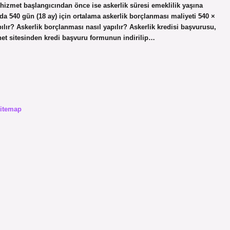
hizmet başlangıcından önce ise askerlik süresi emeklilik yaşına
lında 540 gün (18 ay) için ortalama askerlik borçlanması maliyeti 540 ×
ılır? Askerlik borçlanması nasıl yapılır? Askerlik kredisi başvurusu,
net sitesinden kredi başvuru formunun indirilip…
itemap