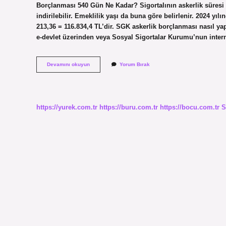
Borçlanması 540 Gün Ne Kadar? Sigortalının askerlik süresi 
indirilebilir. Emeklilik yaşı da buna göre belirlenir. 2024 yı
213,36 = 116.834,4 TL’dir. SGK askerlik borçlanması nasıl yap
e-devlet üzerinden veya Sosyal Sigortalar Kurumu’nun inter
Ssk
Devamını okuyun
Yorum Bırak
Askerlik
Borçlanması
Nasıl
Yapılır
https://yurek.com.tr
https://buru.com.tr
https://bocu.com.tr
S