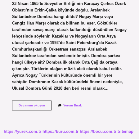
23 Nisan 1965’te Sovyetler Birliği’nin Karaçay-Çerkes Özerk
Oblastı’nın Erkin-Çalka köyünde doğdu. Arslanbek
Sultanbekov Dombra hangi dilde? Nogay Marşı veya
Cengiz Han Marşı olarak da bilinen bu eser, Göktürkler
tarafından savaş marşı olarak kullanıldığı düşünülen Nogay
lehçesinde söylenir. Kazaklar ve Nogayların Orta Asya
ulusal şarkısıdır ve 1992’de Saint Petersburg’da Kazak
Cumhurbaşkanlığı Orkestrası sanatçısı Arslanbek
Sultanbekov tarafından seslendirilmiştir. Dombra şarkısı
hangi ülkeye ait? Dombra ilk olarak Orta Çağ’da ortaya
çıkmıştır. Türklerin olağan müzik aleti olarak kabul edilir.
Ayrıca Nogay Türklerinin kültüründe önemli bir yere
sahiptir. Dombranın Kazak kültüründeki önemi nedeniyle,
Ulusal Dombra Günü 2018’den beri resmi olarak…
Arslanbek
Devamını okuyun
Yorum Bırak
Sultanbekov
Nerede
Yaşıyor
https://yurek.com.tr
https://buru.com.tr
https://bocu.com.tr
Sitemap