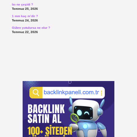
Isı ne çeşidi ?
Temmuz 25, 2026
1 mm kaç m’dir ?
Temmuz 24, 2026
Gübre yutulursa ne olur ?
Temmuz 22, 2026