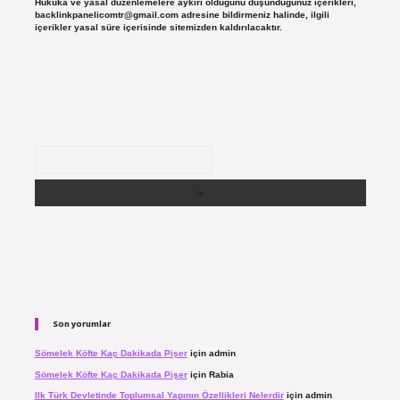
Hukuka ve yasal düzenlemelere aykırı olduğunu düşündüğünüz içerikleri,
backlinkpanelicomtr@gmail.com
adresine bildirmeniz halinde, ilgili
içerikler yasal süre içerisinde sitemizden kaldırılacaktır.
Arama
Son yorumlar
Sömelek Köfte Kaç Dakikada Pişer
için
admin
Sömelek Köfte Kaç Dakikada Pişer
için
Rabia
Ilk Türk Devletinde Toplumsal Yapının Özellikleri Nelerdir
için
admin