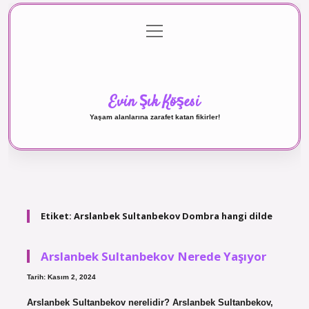
menüyü
Anasayfa
Gizlilik Politikası
Yasal Uyarı
aç
Hakkımızda
Evin Şık Köşesi
Yaşam alanlarına zarafet katan fikirler!
Etiket:
Arslanbek Sultanbekov Dombra hangi dilde
Arslanbek Sultanbekov Nerede Yaşıyor
Tarih: Kasım 2, 2024
Arslanbek Sultanbekov nerelidir? Arslanbek Sultanbekov,