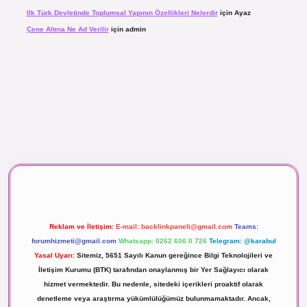
Ilk Türk Devletinde Toplumsal Yapının Özellikleri Nelerdir
için
Ayaz
Çene Altına Ne Ad Verilir
için
admin
aç izle
Reklam ve İletişim:
E-mail:
backlinkpaneli@gmail.com
Teams:
forumhizmeti@gmail.com
Whatsapp: 0262 606 0 726
Telegram: @karabul
Yasal Uyarı:
Sitemiz, 5651 Sayılı Kanun gereğince Bilgi Teknolojileri ve
İletişim Kurumu (BTK) tarafından onaylanmış bir Yer Sağlayıcı olarak
hizmet vermektedir. Bu nedenle, sitedeki içerikleri proaktif olarak
denetleme veya araştırma yükümlülüğümüz bulunmamaktadır. Ancak,