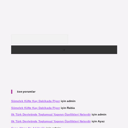
Arama
Son yorumlar
Sömelek Köfte Kaç Dakikada Pişer
için
admin
Sömelek Köfte Kaç Dakikada Pişer
için
Rabia
Ilk Türk Devletinde Toplumsal Yapının Özellikleri Nelerdir
için
admin
Ilk Türk Devletinde Toplumsal Yapının Özellikleri Nelerdir
için
Ayaz