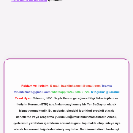
Çene Altına Ne Ad Verilir
için
admin
aç izle
Reklam ve İletişim:
E-mail:
backlinkpaneli@gmail.com
Teams:
forumhizmeti@gmail.com
Whatsapp: 0262 606 0 726
Telegram: @karabul
Yasal Uyarı:
Sitemiz, 5651 Sayılı Kanun gereğince Bilgi Teknolojileri ve
İletişim Kurumu (BTK) tarafından onaylanmış bir Yer Sağlayıcı olarak
hizmet vermektedir. Bu nedenle, sitedeki içerikleri proaktif olarak
denetleme veya araştırma yükümlülüğümüz bulunmamaktadır. Ancak,
üyelerimiz yazdıkları içeriklerin sorumluluğunu taşımakta olup, siteye üye
olarak bu sorumluluğu kabul etmiş sayılırlar. Bu internet sitesi, herhangi