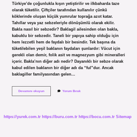
Türkiye’de çoğunlukla kışın yetiştirilir ve ilkbaharda taze
olarak tüketilir. Çiftçiler tarafından kullanılır çünkü
köklerinde oluşan küçük yumrular toprağa azot katar.
Tahıllar veya yaz sebzeleriyle dönüşümlü olarak ekilir.
Bakla nasıl bir sebzedir? Baklagil ailesinden olan bakla,
kabuklu bir sebzedir. Taneli bir yapıya sahip olduğu için
hem lezzetli hem de faydalı bir besindir. Tek başına da
tüketilebilen yeşil baklanın faydaları şunlardır: Vücut için
gerekli olan demir, folik asit ve magnezyum gibi mineralleri
içerir. Bakla’nın diğer adı nedir? Dayanıklı bir sebze olarak
kabul edilen baklanın bir diğer adı da “ful”dur. Ancak
baklagiller familyasından gelen…
Bakla
Devamını okuyun
Yorum Bırak
Nasıl
Bir
Bitkidir
https://yurek.com.tr
https://buru.com.tr
https://bocu.com.tr
Sitemap