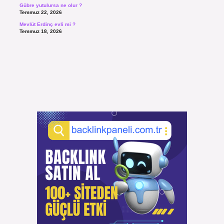
Gübre yutulursa ne olur ?
Temmuz 22, 2026
Mevlüt Erdinç evli mi ?
Temmuz 18, 2026