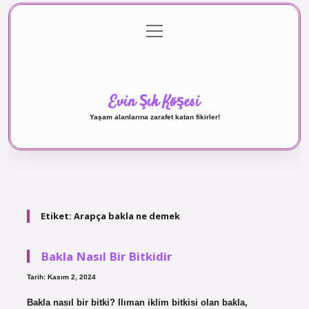
menüyü
Anasayfa
Gizlilik Politikası
Yasal Uyarı
aç
Hakkımızda
Evin Şık Köşesi
Yaşam alanlarına zarafet katan fikirler!
Etiket:
Arapça bakla ne demek
Bakla Nasıl Bir Bitkidir
Tarih: Kasım 2, 2024
Bakla nasıl bir bitki? Ilıman iklim bitkisi olan bakla,