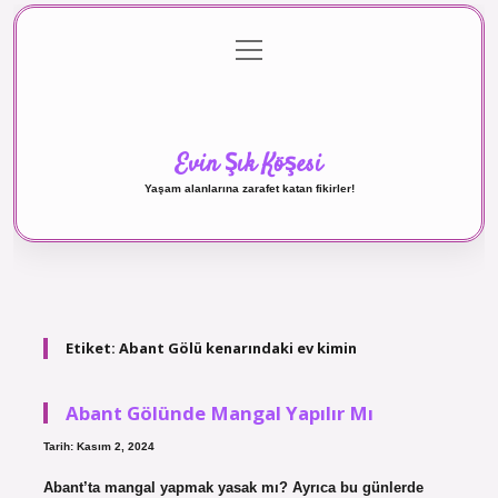
menüyü
Anasayfa
Gizlilik Politikası
Yasal Uyarı
aç
Hakkımızda
Evin Şık Köşesi
Yaşam alanlarına zarafet katan fikirler!
Etiket:
Abant Gölü kenarındaki ev kimin
Abant Gölünde Mangal Yapılır Mı
Tarih: Kasım 2, 2024
Abant’ta mangal yapmak yasak mı? Ayrıca bu günlerde