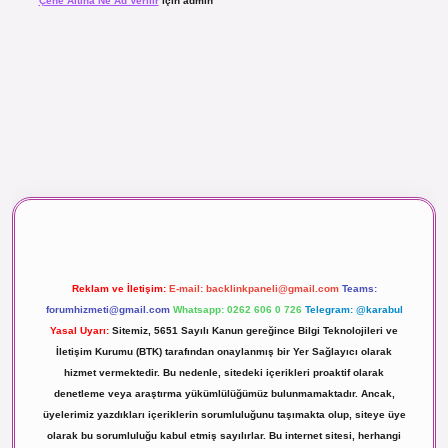
Çene Altına Ne Ad Verilir
için
admin
aç izle
Reklam ve İletişim:
E-mail:
backlinkpaneli@gmail.com
Teams:
forumhizmeti@gmail.com
Whatsapp: 0262 606 0 726
Telegram: @karabul
Yasal Uyarı:
Sitemiz, 5651 Sayılı Kanun gereğince Bilgi Teknolojileri ve
İletişim Kurumu (BTK) tarafından onaylanmış bir Yer Sağlayıcı olarak
hizmet vermektedir. Bu nedenle, sitedeki içerikleri proaktif olarak
denetleme veya araştırma yükümlülüğümüz bulunmamaktadır. Ancak,
üyelerimiz yazdıkları içeriklerin sorumluluğunu taşımakta olup, siteye üye
olarak bu sorumluluğu kabul etmiş sayılırlar. Bu internet sitesi, herhangi