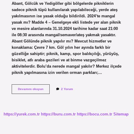
Abant, Gölcük ve Yedigöller gibi bölgelerde pikniklerin
sadece piknik tüpü kullanılarak yapılabileceği, yerde ateş
yakılmasının ise yasak olduğu bildirildi. 2024’te mangal
yasak mı? Madde 4 – Genelgeye ekli listede yer alan piknik
ve mesire alanlarında 31.10.2024 tarihine kadar saat 21:00
ile 08:30 arasında mangal/semaver/ateş yakmak yasaktır.
Abant Gölünde piknik yapılır mı? Mevcut hizmetler ve
konaklama: Çevre 7 km. Göl yılın her ayında farklı bir
güzelliğe sahiptir; piknik, kamp, ​​spor balıkçılığı, yürüyüş,
bisiklet, atlı araba gezileri ve at binme vazgeçilmez
aktivitelerdir. Bolu’da nerede mangal yakılır? Merkez ilçede
piknik yapılmasına izin verilen orman parkları;…
Abant
Devamını okuyun
2 Yorum
Gölünde
Mangal
Yapılır
Mı
https://yurek.com.tr
https://buru.com.tr
https://bocu.com.tr
Sitemap