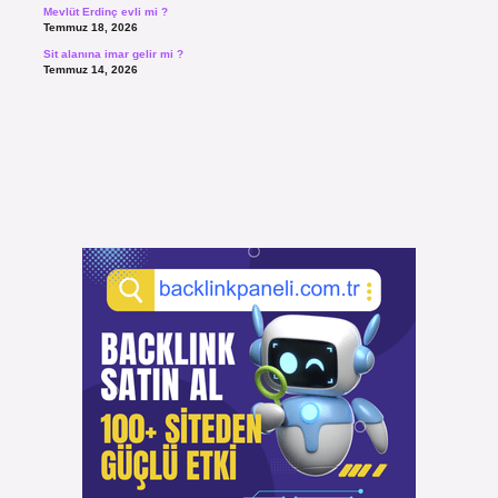
Mevlüt Erdinç evli mi ?
Temmuz 18, 2026
Sit alanına imar gelir mi ?
Temmuz 14, 2026