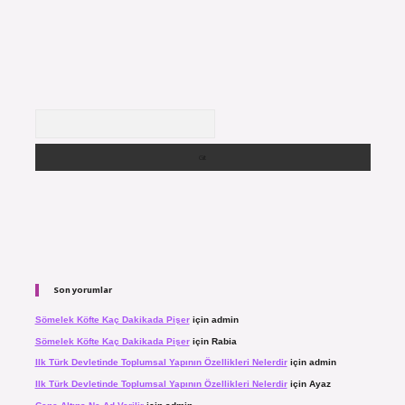
Arama
Son yorumlar
Sömelek Köfte Kaç Dakikada Pişer
için
admin
Sömelek Köfte Kaç Dakikada Pişer
için
Rabia
Ilk Türk Devletinde Toplumsal Yapının Özellikleri Nelerdir
için
admin
Ilk Türk Devletinde Toplumsal Yapının Özellikleri Nelerdir
için
Ayaz