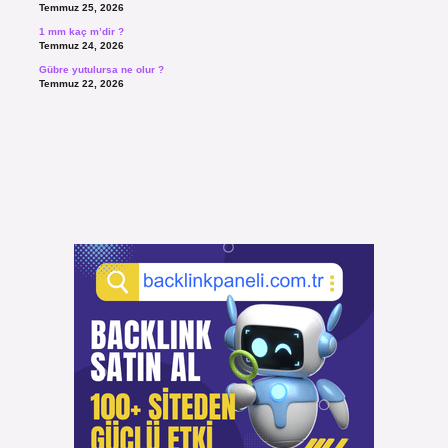
Temmuz 25, 2026
1 mm kaç m’dir ?
Temmuz 24, 2026
Gübre yutulursa ne olur ?
Temmuz 22, 2026