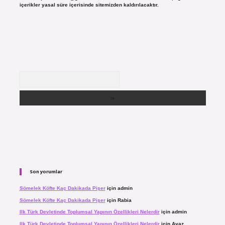
içerikler yasal süre içerisinde sitemizden kaldırılacaktır.
Arama
Son yorumlar
Sömelek Köfte Kaç Dakikada Pişer
için
admin
Sömelek Köfte Kaç Dakikada Pişer
için
Rabia
Ilk Türk Devletinde Toplumsal Yapının Özellikleri Nelerdir
için
admin
Ilk Türk Devletinde Toplumsal Yapının Özellikleri Nelerdir
için
Ayaz