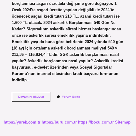
borçlanması asgari ücretteki değişime göre değişiyor. 1
Ocak 2024’te asgari ücrette yapılan değişiklikle 2024’te
ödenecek asgari kredi tutarı 213 TL, azami kredi tutarı ise
1.600 TL olacak. 2024 askerlik Borçlanması 540 Gün Ne
Kadar? Sigortalının askerlik süresi hizmet başlangıcından
önce ise askerlik süresi emeklilik yaşına indirilebilir.
Emeklilik yaşı da buna göre belirlenir. 2024 yılında 540 gün
(18 ay) için ortalama askerlik borçlanması maliyeti 540 ×
213,36 = 116.834,4 TL’dir. SGK askerlik borçlanması nasıl
yapılır? Askerlik borçlanması nasıl yapılır? Askerlik kredisi
başvurusu, e-devlet üzerinden veya Sosyal Sigortalar
Kurumu’nun internet sitesinden kredi başvuru formunun
indirilip…
Ssk
Devamını okuyun
Yorum Bırak
Askerlik
Borçlanması
Nasıl
Yapılır
https://yurek.com.tr
https://buru.com.tr
https://bocu.com.tr
Sitemap