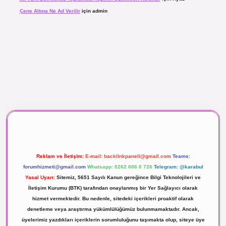
Çene Altına Ne Ad Verilir
için
admin
aç izle
Reklam ve İletişim:
E-mail:
backlinkpaneli@gmail.com
Teams:
forumhizmeti@gmail.com
Whatsapp: 0262 606 0 726
Telegram: @karabul
Yasal Uyarı:
Sitemiz, 5651 Sayılı Kanun gereğince Bilgi Teknolojileri ve
İletişim Kurumu (BTK) tarafından onaylanmış bir Yer Sağlayıcı olarak
hizmet vermektedir. Bu nedenle, sitedeki içerikleri proaktif olarak
denetleme veya araştırma yükümlülüğümüz bulunmamaktadır. Ancak,
üyelerimiz yazdıkları içeriklerin sorumluluğunu taşımakta olup, siteye üye