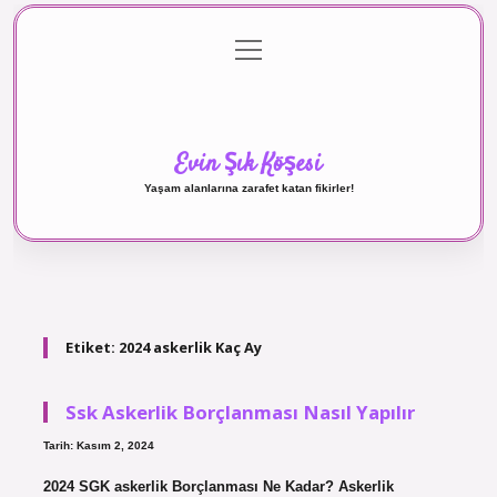
menüyü
Anasayfa
Gizlilik Politikası
Yasal Uyarı
aç
Hakkımızda
Evin Şık Köşesi
Yaşam alanlarına zarafet katan fikirler!
Etiket:
2024 askerlik Kaç Ay
Ssk Askerlik Borçlanması Nasıl Yapılır
Tarih: Kasım 2, 2024
2024 SGK askerlik Borçlanması Ne Kadar? Askerlik