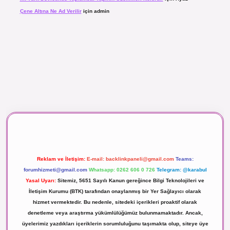
Çene Altına Ne Ad Verilir
için
admin
ç izle
Reklam ve İletişim:
E-mail:
backlinkpaneli@gmail.com
Teams:
forumhizmeti@gmail.com
Whatsapp: 0262 606 0 726
Telegram: @karabul
Yasal Uyarı:
Sitemiz, 5651 Sayılı Kanun gereğince Bilgi Teknolojileri ve
İletişim Kurumu (BTK) tarafından onaylanmış bir Yer Sağlayıcı olarak
hizmet vermektedir. Bu nedenle, sitedeki içerikleri proaktif olarak
denetleme veya araştırma yükümlülüğümüz bulunmamaktadır. Ancak,
üyelerimiz yazdıkları içeriklerin sorumluluğunu taşımakta olup, siteye üye