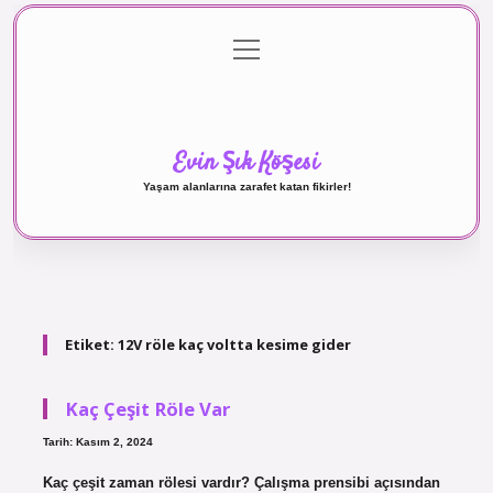
menüyü
Anasayfa
Gizlilik Politikası
Yasal Uyarı
aç
Hakkımızda
Evin Şık Köşesi
Yaşam alanlarına zarafet katan fikirler!
Etiket:
12V röle kaç voltta kesime gider
Kaç Çeşit Röle Var
Tarih: Kasım 2, 2024
Kaç çeşit zaman rölesi vardır? Çalışma prensibi açısından