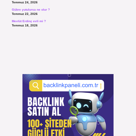
Temmuz 24, 2026
Gübre yutulursa ne olur ?
Temmuz 22, 2026
Mevlüt Erdinç evli mi ?
Temmuz 18, 2026