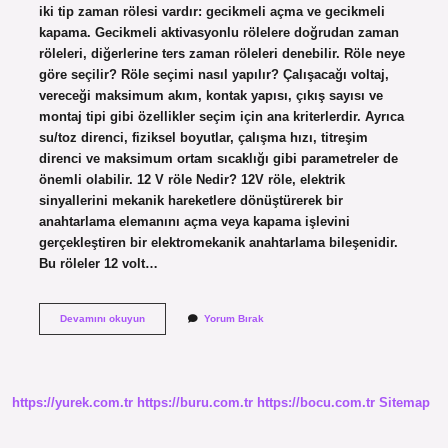
iki tip zaman rölesi vardır: gecikmeli açma ve gecikmeli
kapama. Gecikmeli aktivasyonlu rölelere doğrudan zaman
röleleri, diğerlerine ters zaman röleleri denebilir. Röle neye
göre seçilir? Röle seçimi nasıl yapılır? Çalışacağı voltaj,
vereceği maksimum akım, kontak yapısı, çıkış sayısı ve
montaj tipi gibi özellikler seçim için ana kriterlerdir. Ayrıca
su/toz direnci, fiziksel boyutlar, çalışma hızı, titreşim
direnci ve maksimum ortam sıcaklığı gibi parametreler de
önemli olabilir. 12 V röle Nedir? 12V röle, elektrik
sinyallerini mekanik hareketlere dönüştürerek bir
anahtarlama elemanını açma veya kapama işlevini
gerçekleştiren bir elektromekanik anahtarlama bileşenidir.
Bu röleler 12 volt…
Kaç
Devamını okuyun
Yorum Bırak
Çeşit
Röle
Var
https://yurek.com.tr
https://buru.com.tr
https://bocu.com.tr
Sitemap