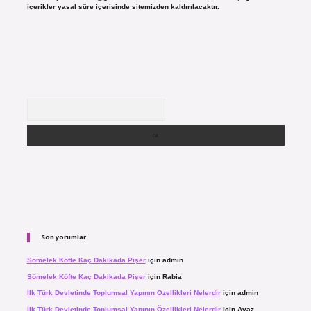
içerikler yasal süre içerisinde sitemizden kaldırılacaktır.
Arama
Son yorumlar
Sömelek Köfte Kaç Dakikada Pişer
için
admin
Sömelek Köfte Kaç Dakikada Pişer
için
Rabia
Ilk Türk Devletinde Toplumsal Yapının Özellikleri Nelerdir
için
admin
Ilk Türk Devletinde Toplumsal Yapının Özellikleri Nelerdir
için
Ayaz