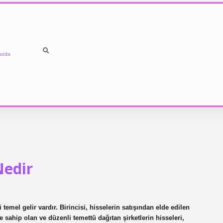
ızda
Nedir
temel gelir vardır. Birincisi, hisselerin satışından elde edilen
e sahip olan ve düzenli temettü dağıtan şirketlerin hisseleri,