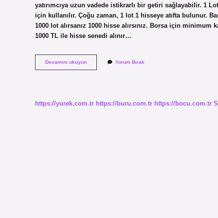
yatırımcıya uzun vadede istikrarlı bir getiri sağlayabilir. 1
için kullanılır. Çoğu zaman, 1 lot 1 hisseye atıfta bulunur. Baş
1000 lot alırsanız 1000 hisse alırsınız. Borsa için minimum 
1000 TL ile hisse senedi alınır…
Hisse
Devamını okuyun
Yorum Bırak
Almanın
Mantığı
Nedir
https://yurek.com.tr
https://buru.com.tr
https://bocu.com.tr
S