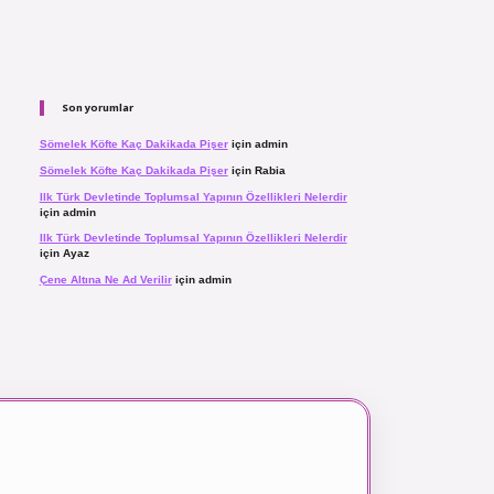
Son yorumlar
Sömelek Köfte Kaç Dakikada Pişer
için
admin
Sömelek Köfte Kaç Dakikada Pişer
için
Rabia
Ilk Türk Devletinde Toplumsal Yapının Özellikleri Nelerdir
için
admin
Ilk Türk Devletinde Toplumsal Yapının Özellikleri Nelerdir
için
Ayaz
Çene Altına Ne Ad Verilir
için
admin